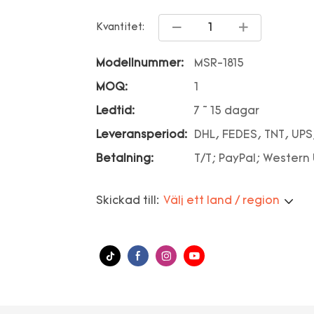
Kvantitet:
Modellnummer:
MSR-1815
MOQ:
1
Ledtid:
7 ~ 15 dagar
Leveransperiod:
DHL, FEDES, TNT, UPS
Betalning:
T/T; PayPal; Western
Skickad till:
Välj ett land / region