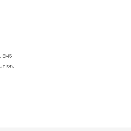
, EMS
 Union;