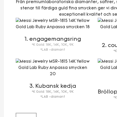
Från premiumlaboratoriska diamanter, safirer,
stenar till färdiga guld fina smycken ger vi d
exceptionell kvalitet och se
1. engagemangsring
2. co
*K Gold: 18K, 14K, 10K, 9K
*LAB -diamant
*K
3. Kubansk kedja
Bröllo
*K Gold: 18K, 14K, 10K, 9K
*LAB -diamant
*K