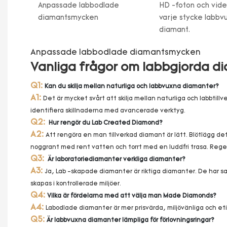
Anpassade labbodlade
HD -foton och vide
diamantsmycken
varje stycke labbv
diamant.
Anpassade labbodlade diamantsmycken
Vanliga frågor om labbgjorda 
Q1:
Kan du skilja mellan naturliga och labbvuxna diamanter?
A1:
Det är mycket svårt att skilja mellan naturliga och labbti
identifiera skillnaderna med avancerade verktyg.
Q2:
Hur rengör du Lab Created Diamond?
A2:
Att rengöra en man tillverkad diamant är lätt. Blötlägg det
noggrant med rent vatten och torrt med en luddfri trasa. Rege
Q3:
Är laboratoriediamanter verkliga diamanter?
A3:
Ja, Lab -skapade diamanter är riktiga diamanter. De har 
skapas i kontrollerade miljöer.
Q4:
Vilka är fördelarna med att välja man Made Diamonds?
A4:
Labodlade diamanter är mer prisvärda, miljövänliga och eti
Q5:
Är labbvuxna diamanter lämpliga för förlovningsringar?