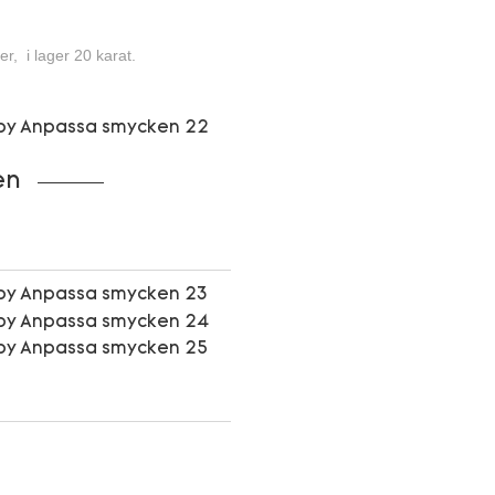
er, i lager 20
karat.
en