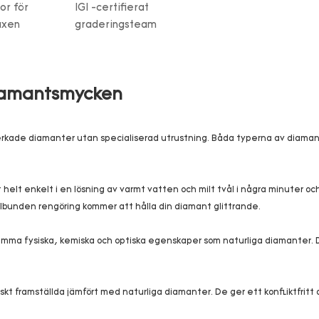
or för
IGI -certifierat
uxen
graderingsteam
diamantsmycken
llverkade diamanter utan specialiserad utrustning. Båda typerna av diam
 helt enkelt i en lösning av varmt vatten och milt tvål i några minuter oc
lbunden rengöring kommer att hålla din diamant glittrande.
samma fysiska, kemiska och optiska egenskaper som naturliga diamanter.
skt framställda jämfört med naturliga diamanter. De ger ett konfliktfritt