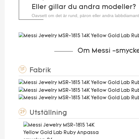
Eller gillar du andra modeller?
Oavsett om det är rund, päron eller andra labbdiamant
karat.
Om Messi -smyck
Fabrik
1F
Utställning
2F