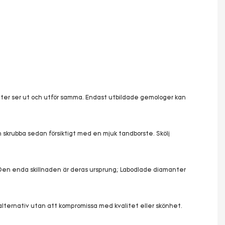
anter ser ut och utför samma. Endast utbildade gemologer kan
h skrubba sedan försiktigt med en mjuk tandborste. Skölj
 Den enda skillnaden är deras ursprung; Labodlade diamanter
 alternativ utan att kompromissa med kvalitet eller skönhet.