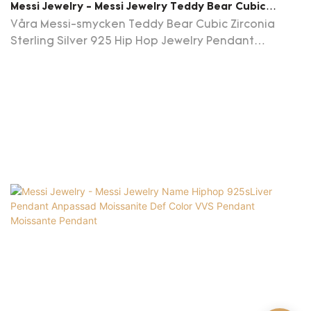
Messi Jewelry - Messi Jewelry Teddy Bear Cubic
Zirconia Sterling Silver 925 Hip Hop Jewelry Pendant
Våra Messi-smycken Teddy Bear Cubic Zirconia
Necklace Moissante Pendant
Sterling Silver 925 Hip Hop Jewelry Pendant
Necklace har de högnivåegenskaperna för alla
råvaror. Därför har den de multifunktionella
funktionerna som till stor del bestämmer sina
applikationer. För närvarande Growd Diamond;
Guldsmycken; Anpassade smycken har
applikationer i ett brett utbud av fina
smyckeshalsband fält