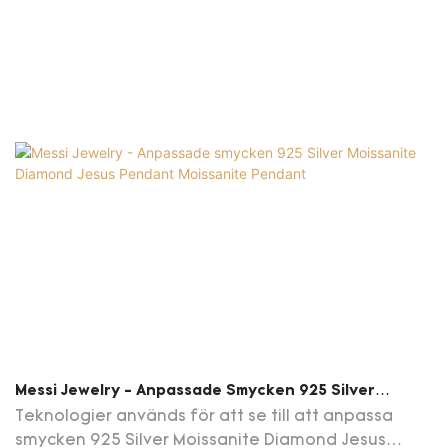
marknadsåterkoppling är bra. Moreover kan det
uppfylla de mer och mer komplicerade kraven från
marknaden från marknaden
Messi Jewelry - Anpassade Smycken 925 Silver
Moissanite Diamond Jesus Pendant Moissanite
Teknologier används för att se till att anpassa
Pendant
smycken 925 Silver Moissanite Diamond Jesus