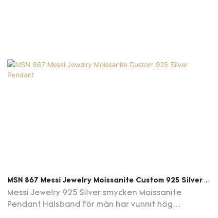
behoven. För närvarande används det vanligtvis i
fältet (er) av fina smyckenhalsband
MSN 867 Messi Jewelry Moissanite Custom 925 Silver
Pendant
Messi Jewelry 925 Silver smycken Moissanite
Pendant Halsband för män har vunnit hög
uppmärksamhet och beröm från kunder. Här kan