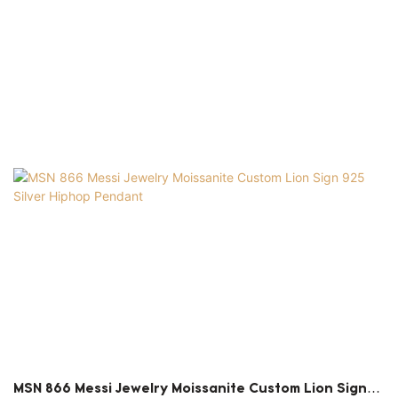
produkten anpassas efter de unika behoven hos
varje klient. Det hittar ett brett utbud av
applikationer som fina smyckeshalsband
MSN 866 Messi Jewelry Moissanite Custom Lion Sign