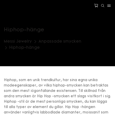
Hiphop-hänge
Messi Jewelry
Anpassade smycken
Hiphop-hänge
Hiphop, som en unik trendkultur, har sina egna unika
modeegenskaper, av vilka hiphop-smycken kan betraktas
som den mest iögonfallande existensen. Till skillnad från
andra smycken är Hip Hop -smycken ett slags visitkort i sig.
Hiphop -stil är de mest personliga smycken, du kan lägga
till alla typer av element du gillar. Hip Hop -hängen
använder vanligtvis labbodlade diamanter, moissanit som