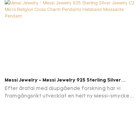
Messi Jewelry - Messi Jewelry 925 Sterling Silver
Jewelry CZ Micro Religion Cross Charm Pendants
Efter åratal med djupgående forskning har vi
Halsband Moissante Pendant
framgångsrikt utvecklat en helt ny Messi-smycken
925 Sterling Silver Jewelry CZ Micro Religion Cross
Charm Pendants Halsband. För närvarande är
denna teknik branschledaren