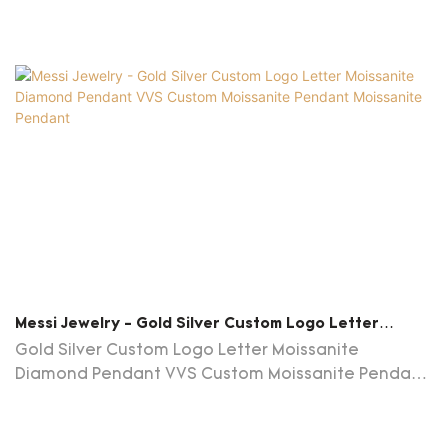
Messi Jewelry - Gold Silver Custom Logo Letter
Moissanite Diamond Pendant VVS Custom Moissanite
Gold Silver Custom Logo Letter Moissanite
Pendant Moissanite Pendant
Diamond Pendant VVS Custom Moissanite Pendant
är överlägsna andra liknande produkter när det
gäller utseende, prestanda och driftsmetoder och
har enhälligt erkänts av kunder på marknaden, och