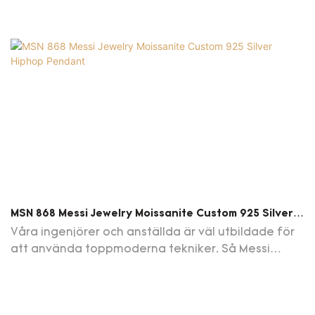
MSN 868 Messi Jewelry Moissanite Custom 925 Silver
Hiphop Pendant
Våra ingenjörer och anställda är väl utbildade för
att använda toppmoderna tekniker. Så Messi
Jewelry 925 Silver Jewelry Hip Hop Moissanite Men's
Pendant Chain Halsband kan vara speciellt
utformad för att tillgodose de mycket varierande