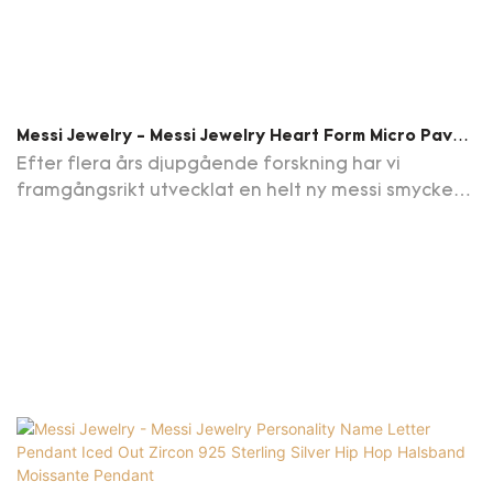
Messi Jewelry - Messi Jewelry Heart Form Micro Pave
Zircon 925 Sterling Silver Necklace For Women
Efter flera års djupgående forskning har vi
Moissante Pendant
framgångsrikt utvecklat en helt ny messi smycken
hjärtform Micro Pave Zircon 925 Sterling Silver
Necklace for Women. För närvarande är denna
teknik branschledaren