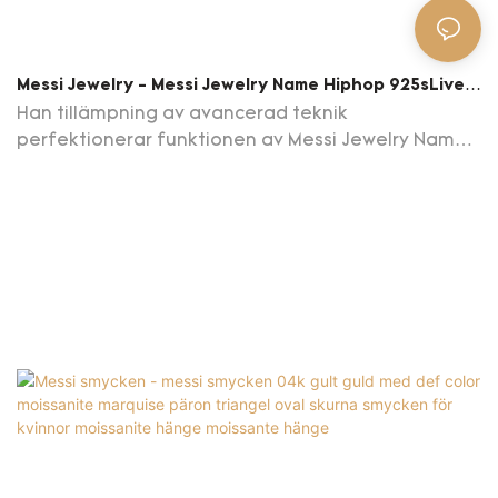
Messi Jewelry - Messi Jewelry Name Hiphop 925sLiver
Pendant Anpassad Moissanite Def Color VVS
Han tillämpning av avancerad teknik
Pendant Moissante Pendant
perfektionerar funktionen av Messi Jewelry Name
Hiphop 925SLiver Pendant Anpassad Moissanite
Def Color VVS Pendant.Det kan utformas för att
tillgodose behoven hos olika kunder.
Produktkvaliteten accepteras av kunder.