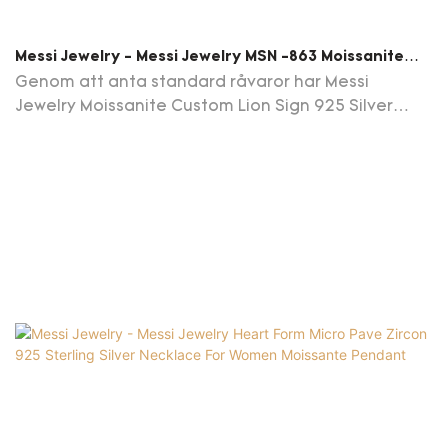
Messi Jewelry - Messi Jewelry MSN -863 Moissanite
Custom Lion Sign 925 Silverhängen Halsband För Män
Genom att anta standard råvaror har Messi
Hipop Pendant
Jewelry Moissanite Custom Lion Sign 925 Silver
Pendants Necklace For Men har prestandan som vi
förväntar oss. Bearbetas av de importerade
teknologierna; Anpassade smycken är 100%
kvalitetsguaranteed och utmärkt i stabilitet. Det
har så många fördelar. Kunder kommer att dra
mycket nytta av det