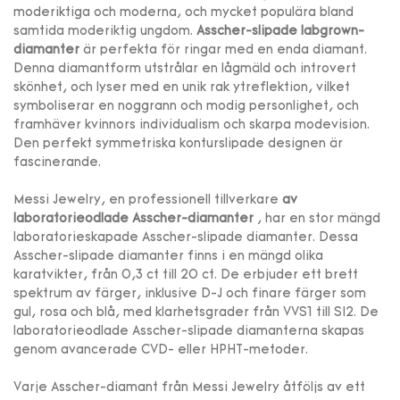
moderiktiga och moderna, och mycket populära bland
samtida moderiktig ungdom.
Asscher-slipade labgrown-
diamanter
är perfekta för ringar med en enda diamant.
Denna diamantform utstrålar en lågmäld och introvert
skönhet, och lyser med en unik rak ytreflektion, vilket
symboliserar en noggrann och modig personlighet, och
framhäver kvinnors individualism och skarpa modevision.
Den perfekt symmetriska konturslipade designen är
fascinerande.
Messi Jewelry, en professionell tillverkare
av
laboratorieodlade Asscher-diamanter
, har en stor mängd
laboratorieskapade Asscher-slipade diamanter. Dessa
Asscher-slipade diamanter finns i en mängd olika
karatvikter, från 0,3 ct till 20 ct. De erbjuder ett brett
spektrum av färger, inklusive D-J och finare färger som
gul, rosa och blå, med klarhetsgrader från VVS1 till SI2. De
laboratorieodlade Asscher-slipade diamanterna skapas
genom avancerade CVD- eller HPHT-metoder.
Varje Asscher-diamant från Messi Jewelry åtföljs av ett