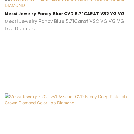
företaget att få ett fast fotfäste i dagens mycket
konkurrenskraftiga miljö och utvecklas stadigt och
Messi Jewelry Fancy Blue CVD 5.71CARAT VS2 VG VG
med en hög hastighet. Vi antar en mängd olika
LAB DIAMOND
Messi Jewelry Fancy Blue 5.71Carat VS2 VG VG VG
tekniker i produktionen. Produkten har fått
Lab Diamond
enhälliga gynnsamma kommentarer från
marknaden.