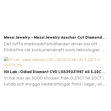
Messi Jewelry - Messi Jewelry Asscher Cut Diamond
1Ct Fancy Vivid Yellow VVS VS HPHT GUL LAB GROWN
Det tuffa marknadsförhållandet driver oss att
DIAMOND GULD
förbättra vår konkurrenskraft inom teknologier. Vi
har genomfört flera tester för att förbättra
teknologier som gör tillverkningsprocessen mer
tidsbesparande. För närvarande är produkten
IGI Lab -odlad Diamant CVD LG539231987 AS 5.22CT
perfekt för applikationsfältet för lösa diamanter.
G VS2 EX VG
Vi har mer än 5000 stycken från 0,01CT till 20CT i
runda och snygga nedskärningar finns i lager, olika
alternativ i olika 4C: s kvalitet