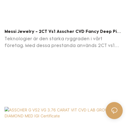
Messi Jewelry - 2CT Vs1 Asscher CVD Fancy Deep Pink
Lab Grown Diamond Color Lab Diamond
Teknologier är den starka ryggraden i vårt
företag. Med dessa prestanda används 2CT vs1
Asscher CVD Fancy Deep Pink Lab Grown Diamond i
stor utsträckning av personer som är engagerade i
området för lösa ädelstenar.