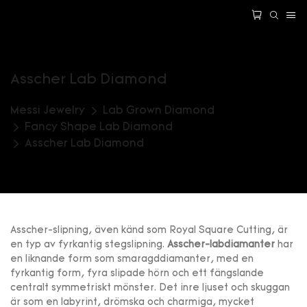
Asscher Lab Diamond
Messi Jewelry
Lab Grown Diamond
Fancy Shape Lab Diamond
Asscher Lab Diamond
Asscher-slipning, även känd som Royal Square Cutting, är
en typ av fyrkantig stegslipning.
Asscher-labdiamanter
har
en liknande form som smaragddiamanter, med en
fyrkantig form, fyra slipade hörn och ett fängslande
centralt symmetriskt mönster. Det inre ljuset och skuggan
är som en labyrint, drömska och charmiga, mycket