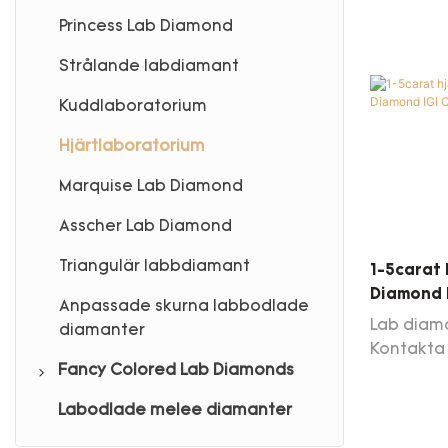
Princess Lab Diamond
Strålande labdiamant
Kuddlaboratorium
Hjärtlaboratorium
Marquise Lab Diamond
Asscher Lab Diamond
Triangulär labbdiamant
1-5carat
Diamond 
Anpassade skurna labbodlade
Certific
Lab diaman
diamanter
Kontakta 
Fancy Colored Lab Diamonds
dagliga 
diamantl
Labodlade melee diamanter
Rosa labbdiamant