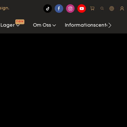
sign.
new
 Lager
Om Oss
Informationscenter