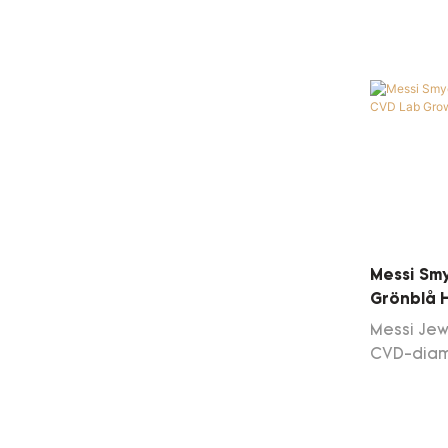
gjord för
överlägs
betonas 
eftersom
branscht
Messi Sm
Grönblå 
Diamant 1
Messi Jew
CVD-diam
sällsynth
karats la
diamant 