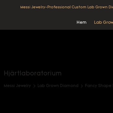
Messi Jewelry-Professional Custom Lab Grown D
Hem
Lab Gro
Hjärtlaboratorium
Messi Jewelry
Lab Grown Diamond
Fancy Shape