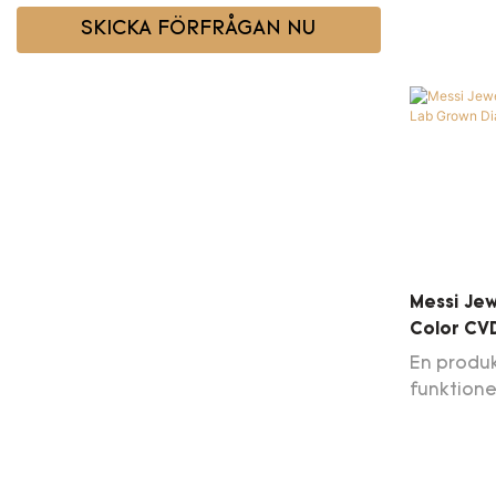
SKICKA FÖRFRÅGAN NU
Messi Jew
Color CV
En produk
funktione
av råvar
strikta t
professio