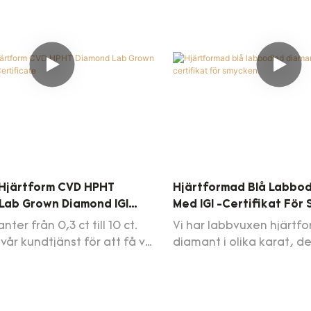
 Hjärtform CVD HPHT
Hjärtformad Blå Labbo
Lab Grown Diamond IGI
Med IGI -certifikat För
ate
ter från 0,3 ct till 10 ct.
Vi har labbvuxen hjärtf
vår kundtjänst för att få vår
diamant i olika karat, d
uppdatering av
laboratorieodlade diam
istan
perfekt för alla anpass
särskilt förlovningsringar
vigselringar. Kontakta os