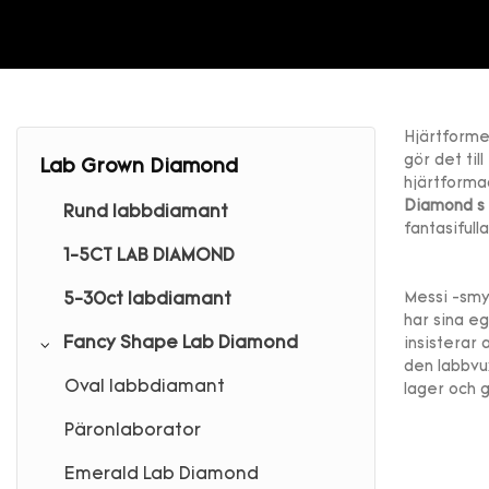
Hjärtforme
gör det til
Lab Grown Diamond
hjärtforma
Diamond
Rund labbdiamant
fantasiful
1-5CT LAB DIAMOND
Messi -smy
5-30ct labdiamant
har sina eg
Fancy Shape Lab Diamond
insisterar 
den labbvux
Oval labbdiamant
lager och 
Päronlaborator
Emerald Lab Diamond