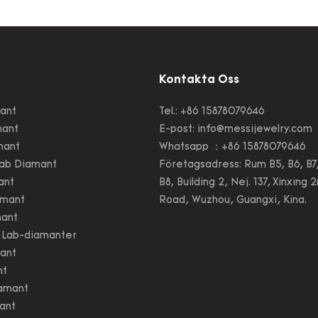
de Chemical Vapor
n (CVD)-processen, vilket
ler att den är kemiskt och
dentisk med naturliga
r men med en betydligt
Kontakta Oss
miljöpåverkan.
ant
Tel.: +86 15878079646
mant
E-post:
info@messijewelry.com
mant
Whatsapp ：+86 15878079646
ab Diamant
Företagsadress: Rum B5, B6, B7
ant
B8, Building 2, Nej. 137, Xinxing 
amant
Road, Wuzhou, Guangxi, Kina.
mant
 Lab-diamanter
ant
nt
iamant
ant