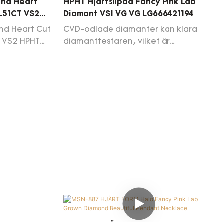
ond Heart
HPHT Hjärtslipad Fancy Pink Lab
3.51CT VS2
Diamant VS1 VG VG LG666421194
nd Heart Cut
CVD-odlade diamanter kan klara
T VS2 HPHT
diamanttestaren, vilket är
acceptabelt för slutkonsumenter.