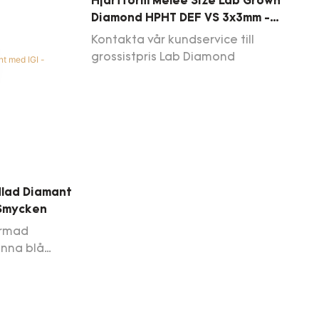
Hjärtform Melee Size Lab Grown
Diamond HPHT DEF VS 3x3mm -
6x6mm
Kontakta vår kundservice till
grossistpris Lab Diamond
dlad Diamant
 Smycken
ormad
enna blå
ant är
ade smycken,
 eller
s för att få