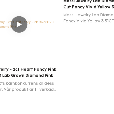
Messi Jewelry Lab Diam
Cut Fancy Vivid Yellow 
HPHT LG578319413
Messi Jewelry Lab Diamo
Fancy Vivid Yellow 3.51C
LG578319413
elry - 2ct Heart Fancy Pink
D Lab Grown Diamond Pink
ts kärnkonkurrens är dess
r. Vår produkt är tillverkad
or som har godkänt de
esterna som utförs av
nell personal. Produkten är