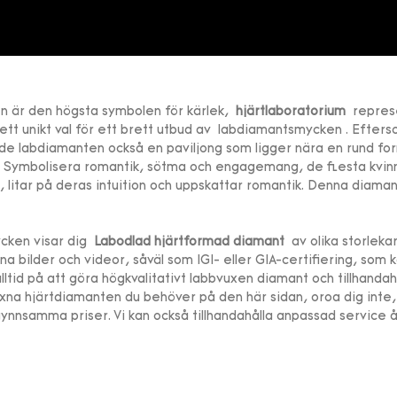
n är den högsta symbolen för kärlek,
hjärtlaboratorium
repres
l ett unikt val för ett brett utbud av
labdiamantsmycken
. Efter
de labdiamanten också en paviljong som ligger nära en rund fo
s
Symbolisera romantik, sötma och engagemang, de flesta kvinn
la, litar på deras intuition och uppskattar romantik. Denna diam
cken visar dig
Labodlad hjärtformad diamant
av olika storleka
na bilder och videor, såväl som IGI- eller GIA-certifiering, som 
alltid på att göra högkvalitativt labbvuxen diamant och tillhanda
na hjärtdiamanten du behöver på den här sidan, oroa dig inte, d
gynnsamma priser. Vi kan också tillhandahålla anpassad service 