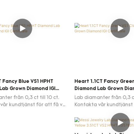
vår diamantlista (daglig
T Fancy Blue VS1 HPHT
Heart 1.1CT Fancy Gree
Lab Grown Diamond IGI
Diamond Lab Grown Dia
ate
Certificate
ter från 0,3 ct till 10 ct.
Lab diamanter från 0,3 ct 
vår kundtjänst för att få vår
Kontakta vår kundtjänst 
uppdatering av
dagliga uppdatering av
istan
diamantlistan