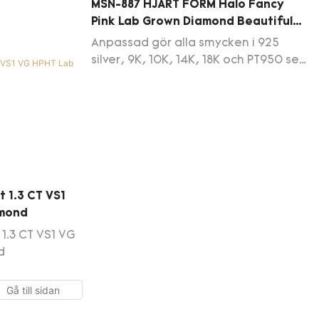
MSN-887 HJÄRT FORM Halo Fancy
Pink Lab Grown Diamond Beautiful
Pendant Necklace
Anpassad gör alla smycken i 925
silver, 9K, 10K, 14K, 18K och PT950 set
med labbvuxen diamant, moissanit,
labbvuxna safirer etc.
t 1.3 CT VS1
amond
 1.3 CT VS1 VG
d