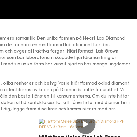
entera romantik. Den unika formen på Heart Lab Diamond
som det är nära en rundformad labbdiamant har den
rm och avger attraktiva färger
Hjärtformad
Lab Grown
or som bär laboratorium skapade hjärtdiamantring är
ant med sin unika form har vunnit hjärtan hos många ungdomar.
r, olika renheter och betyg. Varje hjärtformad odlad diamant
kan identifieras av koden på Diamonds bälte för unikhet. Vi
hålla den bästa tjänsten till konsumenterna. Om du inte hittar
u kan alltid kontakta oss för att få en lista med diamanter i
åt dig, lägga fram dina krav och kommunicera med oss.