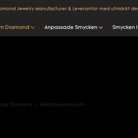
iamond Jewelry Manufacturer & Leverantör med utmärkt de
wn Diamond
Anpassade Smycken
Smycken I
 Lab Diamond
Hjärtlaboratorium