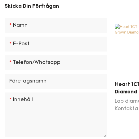
Blå labb diamant
Skicka Din Förfrågan
Gul labbdiamant
Namn
Grön labdiamant
E-Post
Telefon/whatsapp
Företagsnamn
Heart 1C
Diamond 
Certific
Innehåll
Lab diaman
Kontakta 
dagliga 
diamantl