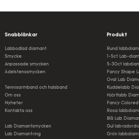
avancera
Depositio
säkerstäl
optiskt i
diamante
Snabblänkar
Produkt
minskad 
Labbodlad diamant
Rund labbdiam
Smycke
1-5ct Lab-dia
Anpassade smycken
5-30ct labdia
Ädelstenssmycken
Fancy Shape L
Oval Lab Diam
Tennisarmband och halsband
Kuddelabb Di
Om oss
Hjärtlabb Dia
Nyheter
Fancy Colored
Kontakta oss
Rosa labbdiam
Blå Lab Diama
Lab Diamantsmycken
Gul labradord
Lab Diamantring
Grön labbdiam