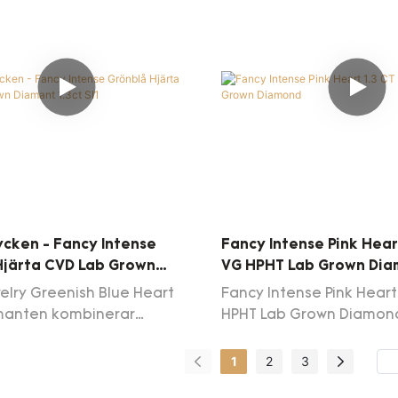
 att vara av och andra
na fördelar. Dessutom
dess utseende design
 det kan leda
renden.
ycken - Fancy Intense
Fancy Intense Pink Hear
Hjärta CVD Lab Grown
VG HPHT Lab Grown Di
.3ct SI1
elry Greenish Blue Heart
Fancy Intense Pink Heart
anten kombinerar
HPHT Lab Grown Diamon
et och skönhet. Denna 1,3
boratorieodlade blå
1
2
3
är odlad med den