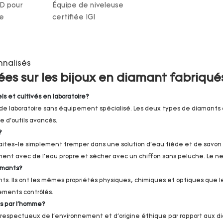
HD pour
Équipe de niveleuse
e
certifiée IGI
nnalisés
s sur les bijoux en diamant fabriqués
ls et cultivés en laboratoire?
 et de laboratoire sans équipement spécialisé. Les deux types de diamants
e d'outils avancés.
e?
Faites-le simplement tremper dans une solution d'eau tiède et de savon
nt avec de l'eau propre et sécher avec un chiffon sans peluche. Le ne
iamants?
nts. Ils ont les mêmes propriétés physiques, chimiques et optiques que le
ements contrôlés.
és par l'homme?
, respectueux de l'environnement et d'origine éthique par rapport aux dia