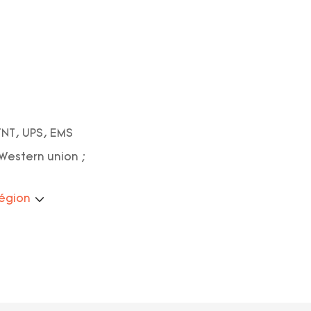
TNT, UPS, EMS
; Western union ;
région