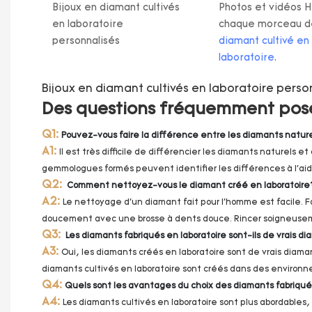
Bijoux en diamant cultivés
Photos et vidéos 
en laboratoire
chaque morceau d
personnalisés
diamant cultivé en
laboratoire
.
Bijoux en diamant cultivés en laboratoire perso
Des questions fréquemment posée
Q1:
Pouvez-vous faire la différence entre les diamants nature
A1:
Il est très difficile de différencier les diamants naturels
gemmologues formés peuvent identifier les différences à l'aid
Q2:
Comment nettoyez-vous le diamant créé en laboratoir
A2:
Le nettoyage d'un diamant fait pour l'homme est facile. 
doucement avec une brosse à dents douce. Rincer soigneuseme
Q3:
Les diamants fabriqués en laboratoire sont-ils de vrais d
A3:
Oui, les diamants créés en laboratoire sont de vrais diama
diamants cultivés en laboratoire sont créés dans des environn
Q4:
Quels sont les avantages du choix des diamants fabriqu
A4:
Les diamants cultivés en laboratoire sont plus abordables