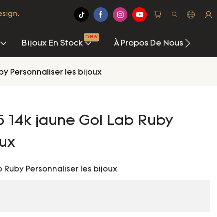
esign.
new
Bijoux En Stock
À Propos De Nous
Ce
by Personnaliser les bijoux
5 14k jaune Gol Lab Ruby
oux
b Ruby Personnaliser les bijoux