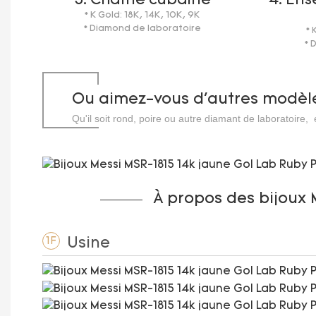
3. Chaîne cubaine
4. En
* K Gold: 18K, 14K, 10K, 9K
* Diamond de laboratoire
* 
* 
Ou aimez-vous d'autres modèl
Qu'il soit rond, poire ou autre diamant de laboratoire,
Carats.
Carats.
À propos des bijoux 
Usine
1F