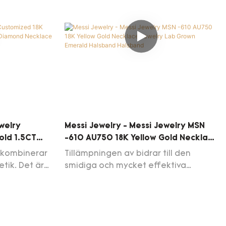
welry
Messi Jewelry - Messi Jewelry MSN
old 1.5CT
-610 AU750 18K Yellow Gold Necklace
nd Necklace
Jewelry Lab Grown Emerald
 kombinerar
Tillämpningen av bidrar till den
Halsband Halsband
tik. Det är
smidiga och mycket effektiva
rimlig
tillverkningsprocessen för Messi-
eende,
smycken MSN-610 AU750 18K Gul
tt fånga
guldhalsband smycken Lab Odna
kad av
Emerald-halsband. Produkten täcker