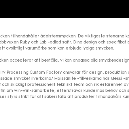
cken tillhandahåller ädelstensmycken. De viktigaste stenarna k
abbvuxen Ruby och Lab -odlad safir. Dina design och specifikati
ett avsiktligt varumärke som kan erbjuda lyxiga smycken.
ken accepterar att beställa, vi kan anpassa alla smyckesdesign
lry Processing Custom Factory ansvarar för design, produktion 
ssade smycketillverkarna/ Moissanite -tillverkarna har Messi 
 och skickligt professionellt tekniskt team och rik erfarenhet 
ofin om win-win-samarbete, eftersträvar kundernas behov och syfta
ser styrs strikt för att säkerställa att produkter tillhandahålls kun