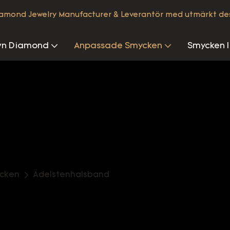
iamond Jewelry Manufacturer & Leverantör med utmärkt de
wn Diamond
Anpassade Smycken
Smycken I
cken
Ädelstenhalsband