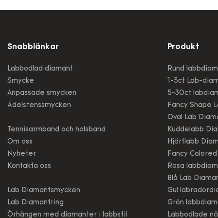
prestanda
stora an
brett utb
Snabblänkar
Produkt
Labbodlad diamant
Rund labbdiam
Smycke
1-5ct Lab-dia
Anpassade smycken
5-30ct labdia
Ädelstenssmycken
Fancy Shape L
Oval Lab Diam
Tennisarmband och halsband
Kuddelabb Di
Om oss
Hjärtlabb Dia
Nyheter
Fancy Colored
Kontakta oss
Rosa labbdiam
Blå Lab Diama
Lab Diamantsmycken
Gul labradord
Lab Diamantring
Grön labbdiam
Örhängen med diamanter i labbstil
Labbodlade nä