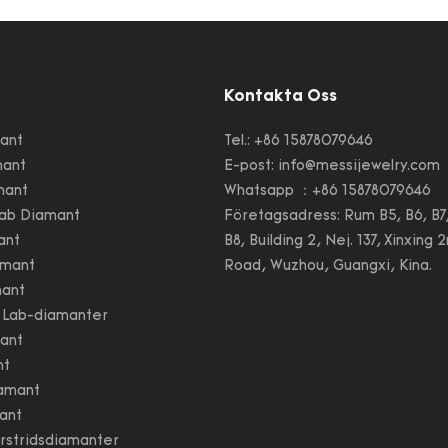
 och hög kvalitet. Det har
QC -inspektörer. Använd
vändningsområden i ett
som erbjuds av tillförlitl
ud av fina smyckesringar
råmaterialleverantörer,
Diamond; Guldsmycken
Kontakta Oss
smycken har stabil men
kraftfull prestanda. Det
ant
Tel.: +86 15878079646
många fördelar som nyl
mant
E-post:
info@messijewelry.com
oberoende utvecklas, vi
mant
Whatsapp ：+86 15878079646
många fördelar
ab Diamant
Företagsadress: Rum B5, B6, B7
ant
B8, Building 2, Nej. 137, Xinxing 
amant
Road, Wuzhou, Guangxi, Kina.
mant
 Lab-diamanter
ant
nt
iamant
ant
rstridsdiamanter