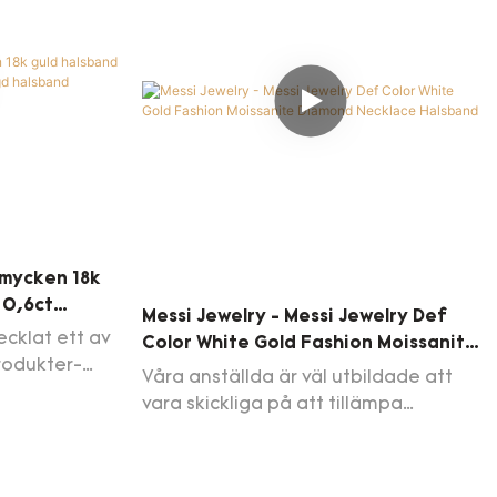
breda applikationer och kan ses i
speciellt
fältet (er) av fina smycken halsband
tanda
Smycken 18k
 0,6ct
Messi Jewelry - Messi Jewelry Def
Halsband
ecklat ett av
Color White Gold Fashion Moissanite
rodukter-
Diamond Necklace Halsband
Våra anställda är väl utbildade att
 Necklace
vara skickliga på att tillämpa
2.07g
teknologi på
y.
produkttillverkningsprocessen. Det
har kontinuerligt bevisats att det kan