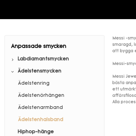
Messi -smy
smaragd, l
Anpassade smycken
att bygga 
Labdiamantsmycken
Messi-smyc
Ädelstensmycken
Labb diamantring
Messi Jewe
bästa anpa
Lab diamantörhängen
Ädelstenring
ett utmärkt
Labdiamantarmband
Ädelstenörhängen
affärsfilos
Alla proces
Labb diamanthalsband
Ädelstenarmband
Ädelstenhalsband
Hiphop-hänge