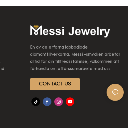
a material
grossist. För närvarande är denna
iga
teknik branschledaren
 Lab Growd
; Anpassade
 ändå
 har så
igen och
En av de erfarna labbodlade
lket skapar
diamanttillverkarna, Messi -smycken arbetar
,
alltid för din tillfredsställelse, välkommen att
2nd
förhandla om affärssamarbete med oss
CONTACT US