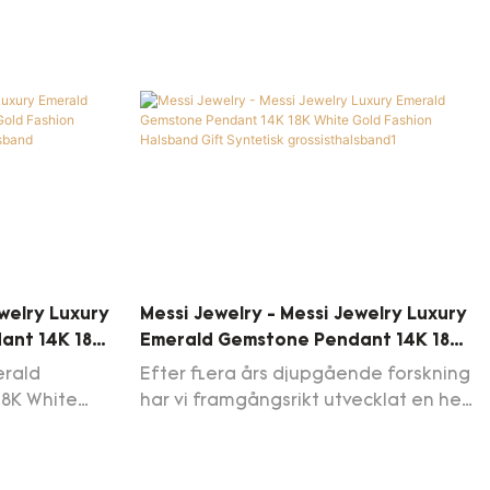
användas i stor utsträckning i
applikationsområdet för messi
smycken def färg grossist vita guld
moissanite diamanthalsband
ewelry Luxury
Messi Jewelry - Messi Jewelry Luxury
ant 14K 18K
Emerald Gemstone Pendant 14K 18K
sband Gift
White Gold Fashion Halsband Gift
erald
Efter flera års djupgående forskning
band
Syntetisk Grossisthalsband1
8K White
har vi framgångsrikt utvecklat en helt
ift Synthetic
ny messi smycken lyxig smaragd
erna som
ädelsten hänge 14k 18k vitt guld
essionella
mode halsband present syntetiskt