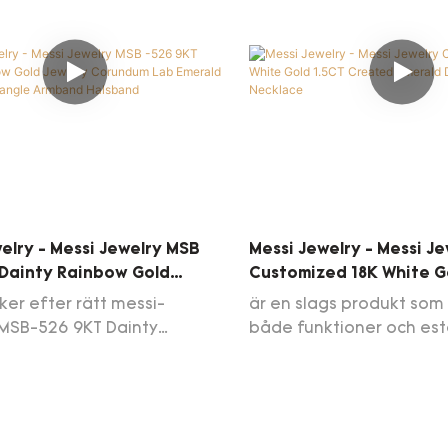
elry - Messi Jewelry MSB
Messi Jewelry - Messi Je
 Dainty Rainbow Gold
Customized 18K White G
Corundum Lab Emerald
Created Emerald Diamo
er efter rätt messi-
är en slags produkt som
old Bangle Armband
Necklace
MSB-526 9KT Dainty
både funktioner och este
d
Gold Jewelry Corundum Lab
utformat för att vara en 
Yellow Gold Bangle Armband
struktur och utsökt uts
 krav. Våra produkter har
tillräckligt utmärkt för a
alitet och service. Upplev
människors ögon. Tillver