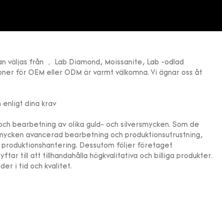
an väljas från ， Lab Diamond, Moissanite, Lab -odlad
oner för OEM eller ODM är varmt välkomna. Vi ägnar oss åt
 enligt dina krav
och bearbetning av olika guld- och silversmycken. Som de
-smycken avancerad bearbetning och produktionsutrustning,
av produktionshantering. Dessutom följer företaget
r till att tillhandahålla högkvalitativa och billiga produkter.
der i tid och kvalitet.