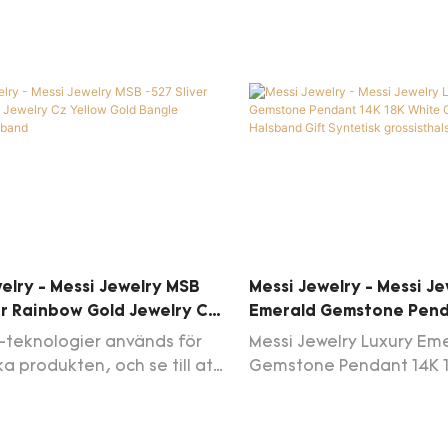
etag. Med de beprövade
na har Messi smycken
 kvinnor fyrkantiga hängen
passad smaragd gjorde
uld romantisk parti bröllop
har fått bred popularitet i
r) av messi smycken
kvinnor kvadrat pendellen
passade smalggpresit vita
ntiska bröllopshals
elry - Messi Jewelry MSB
Messi Jewelry - Messi J
er Rainbow Gold Jewelry Cz
Emerald Gemstone Pend
old Bangle Armband
White Gold Fashion Hal
-teknologier används för
Messi Jewelry Luxury Em
d
Syntetisk Grossisthals
rka produkten, och se till att
Gemstone Pendant 14K 1
ycken MSB-527 SLIVER
Gold Fashion Necklace G
GOLD SMEYCH CZ Gul guld
grossist har klarat test
r gjorda för att vara stabil
genomförts av våra prof