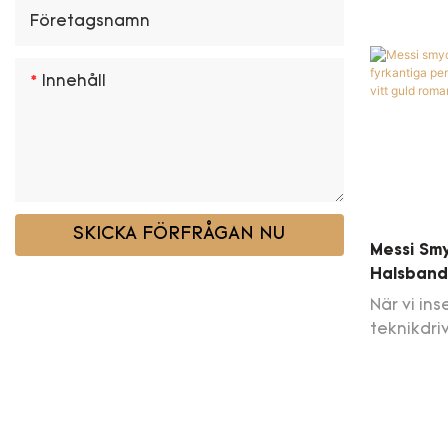
produkten
Företagsnamn
autentisk
Wuzhou Me
tillhanda
Innehåll
fina smyc
användni
SKICKA FÖRFRÅGAN NU
Messi Sm
Halsband
Trend An
När vi ins
Gåva Vitt
teknikdri
Bröllop 
gjort vis
förbättri
använda t
tillämpas 