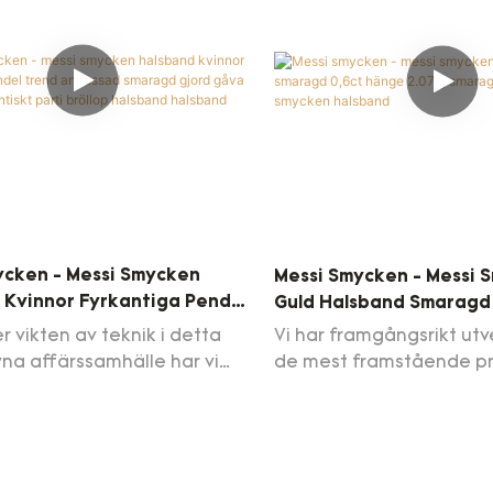
 av högsta kvalitet av
råvaror som har klarat
a tillverkare endast på
kvalitetstesterna är det 
ssi Gems Co., Ltd..Vi
med den utmärkta pres
håller ett brett utbud av
ken för din dagliga
ng
ycken - Messi Smycken
Messi Smycken - Messi 
 Kvinnor Fyrkantiga Pendel
Guld Halsband Smaragd
passad Smaragd Gjord
Hänge 2.07 G Smaragd 
er vikten av teknik i detta
Vi har framgångsrikt utv
 Guld Romantiskt Parti
Smycken Halsband
vna affärssamhälle har vi
de mest framstående p
Halsband Halsband
sa innovationer och
Messi-smycken 18K Gold
ngar i vår för närvarande
Emerald 0,6ct Pendant 
eknik. Avancerad teknik
Emerald Necklace Jewel
i tillverkningsprocessen nu i