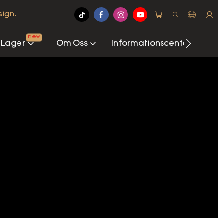
sign.
new
 Lager
Om Oss
Informationscenter