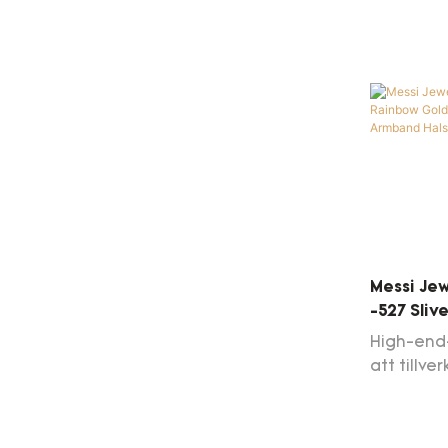
vårt för
fördelar
halsband
trend an
gåva vitg
halsband 
fältet (e
halsband 
trend an
guld roma
Messi Jew
-527 Sliv
Yellow G
High-end
Halsban
att tillve
Messi-sm
RAINBOW 
armband ä