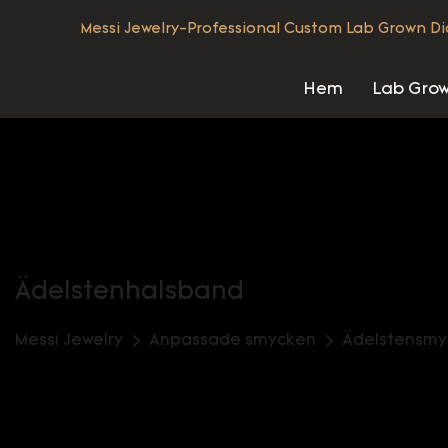
Messi Jewelry-Professional Custom Lab Grown D
Hem
Lab Gro
Ädelstenhalsband
Messi Jewelry
Anpassade smycken
Ädelstensmy