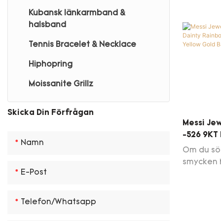
Kubansk länkarmband &
halsband
Tennis Bracelet & Necklace
Hiphopring
Moissanite Grillz
Skicka Din Förfrågan
Messi Jew
-526 9KT
Namn
Jewelry 
Om du sök
Yellow G
smycken 
Halsban
E-Post
Rainbow 
Emerald 
för olika
Telefon/whatsapp
utsökt kv