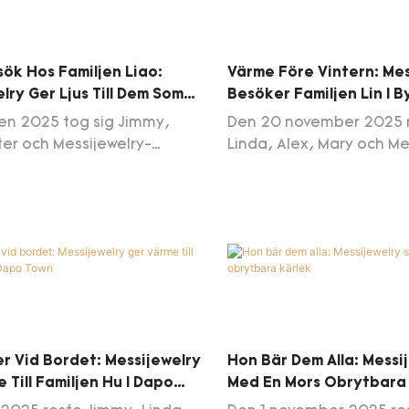
sök Hos Familjen Liao:
Värme Före Vintern: Mes
lry Ger Ljus Till Dem Som
Besöker Familjen Lin I 
Det Mest
en 2025 tog sig Jimmy,
Den 20 november 2025 
ter och Messijewelry-
Linda, Alex, Mary och Me
ll Guyuan Village, Guzhou
teamet till Zhangtou-gr
apo Town, för att besöka
Henshui i Shiqiao för at
hui och hans familj. Liao,
familjen Lin Qingye – ett
ång var ensam försörjare
sju personer där två äld
hushåll, har genomgått flera
farföräldrar är de enda
er efter att ha fått
vårdgivarna för tre ung
n lårbenshuvudnekros i
och två familjemedlemm
i juni förra året. Han är nu
med svåra funktionsned
 av statligt traktamente
Teamet hade med sig mj
er Vid Bordet: Messijewelry
Hon Bär Dem Alla: Messi
örsörja en familj som
bomullsfiltar, bomullstof
 Till Familjen Hu I Dapo
Med En Mors Obrytbara 
r hans äldre mor i
spannmål, matolja och 
ldern, en fru med en
kontanter – presenter s