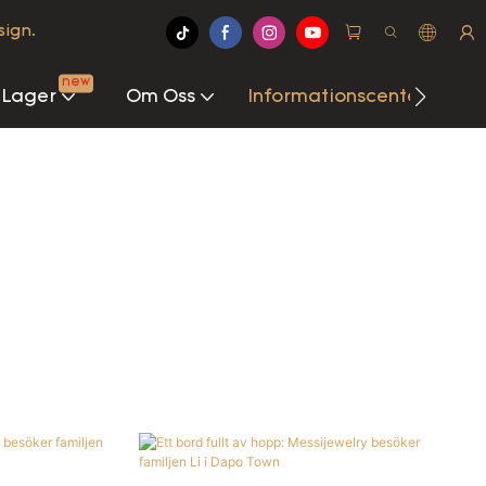
sign.
new
 Lager
Om Oss
Informationscenter