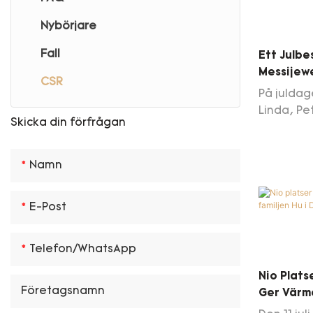
Nybörjare
Fall
Ett Julbe
Messijewe
CSR
Behöver 
På juldag
Linda, Pe
Skicka din förfrågan
teamet ti
Group, D
Liao Qian
Namn
som en g
för sitt 
E-Post
operation
diagnose
höger ben 
Telefon/whatsApp
beroende
Nio Plats
för att f
Företagsnamn
Ger Värme
inkludera
Town
åttioårså