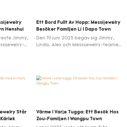
sijewelry
Ett Bord Fullt Av Hopp: Messijewelry
Byn Henshui
Besöker Familjen Li I Dapo Town
reste Jimmy,
Den 19 juni 2025 begav sig Jimmy,
ssijewelry-
Linda, Alex och Messijewelry-teamet
uppen i byn
till Songbai Village i Dapo Town för
t besöka
att besöka familjen Li Yashen – ett
 hushåll på
hushåll på sju personer som möter
re mor- och
livets utmaningar med extraordinär
 fungerande
beslutsamhet. Teamet anlände med
a barnbarn
ryggsäckar, kontorsmaterial,
ar som lever
vattenflaskor, mjölk, ägg, spannmål,
sättningar.
matolja, elektriska fläktar och 1 500
ölk, ägg,
RMB i kontanter. Sedan, lika
jewelry Står
Värme I Varje Tugga: Ett Besök Hos
flor,
meningsfullt, stannade de kvar – för
Kärlek
Zou-Familjen I Wangpu Town
2 000 RMB i
att laga mat, dela en måltid och
om valts ut
sitta tillsammans som en.