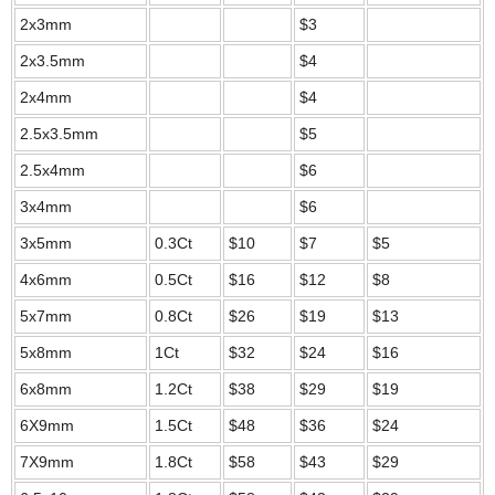
2x3mm
$3
2x3.5mm
$4
2x4mm
$4
2.5x3.5mm
$5
2.5x4mm
$6
3x4mm
$6
3x5mm
0.3Ct
$10
$7
$5
4x6mm
0.5Ct
$16
$12
$8
5x7mm
0.8Ct
$26
$19
$13
5x8mm
1Ct
$32
$24
$16
6x8mm
1.2Ct
$38
$29
$19
6X9mm
1.5Ct
$48
$36
$24
7X9mm
1.8Ct
$58
$43
$29