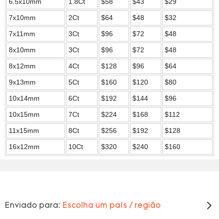
6.5x10mm
1.8Ct
$58
$43
$29
7x10mm
2Ct
$64
$48
$32
7x11mm
3Ct
$96
$72
$48
8x10mm
3Ct
$96
$72
$48
8x12mm
4Ct
$128
$96
$64
9x13mm
5Ct
$160
$120
$80
10x14mm
6Ct
$192
$144
$96
10x15mm
7Ct
$224
$168
$112
11x15mm
8Ct
$256
$192
$128
16x12mm
10Ct
$320
$240
$160
Enviado para:
Escolha um país / região