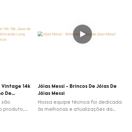
o processo
vimento.
ilizado para
i Vintage 14k
Jóias Messi - Brincos De Jóias De
ho De
Jóias Messi
cando Long
a são
Nossa equipe técnica foi dedicada
Earrings
 o produto,
às melhorias e atualizações da
s jóias Messi
tecnologia. Atualmente, somos
elry
hábeis em utilizar técnicas e aplicá -
n Bebring
las ao processo de fabricação de