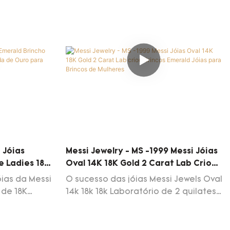
Drop Earsings
brincos de jóias de jóias Messi
estável e
14K/18K Brincho de joias para garotas
mos usos em
de jóias de esmeralda. Os escopos
cos de jóias
de aplicação foram ampliados muito
à medida que suas vantagens
continuam sendo encontradas.
Atualmente, é amplamente usado
no (s) campo (s) de brincos de jóias
de moda
i Jóias
Messi Jewelry - MS -1999 Messi Jóias
e Ladies 18K
Oval 14K 18K Gold 2 Carat Lab Criou
o Para
Brincos Emerald Jóias Para Brincos
óias da Messi
O sucesso das jóias Messi Jewels Oval
De Mulheres
 de 18K
14k 18k 18k Laboratório de 2 quilates
o para
criado Jóias de Brincos Emerald para
o o mercado,
Mulheres é alcançado pela
 elogios. A
compreensão de novas tendências