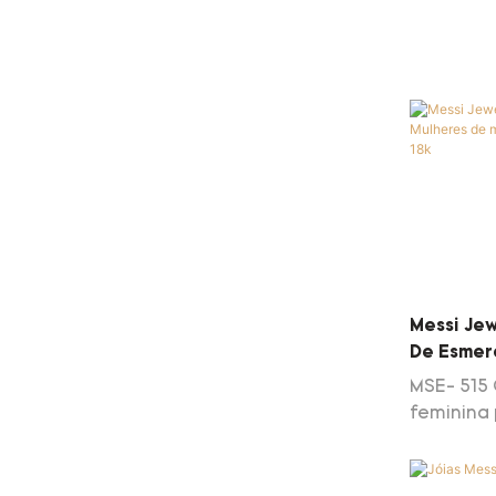
Messi Jew
De Esmer
Personal
MSE- 515 
18k
feminina 
ouro 18K
elogios d
aplicada