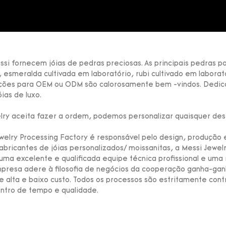
essi fornecem jóias de pedras preciosas. As principais pedras
, esmeralda cultivada em laboratório, rubi cultivado em laborató
ções para OEM ou ODM são calorosamente bem -vindos. Dedica
ias de luxo.
lry aceita fazer a ordem, podemos personalizar quaisquer des
welry Processing Factory é responsável pelo design, produção 
abricantes de jóias personalizados/ moissanitas, a Messi Jew
uma excelente e qualificada equipe técnica profissional e um
mpresa adere à filosofia de negócios da cooperação ganha-ganh
e alta e baixo custo. Todos os processos são estritamente cont
entro de tempo e qualidade.