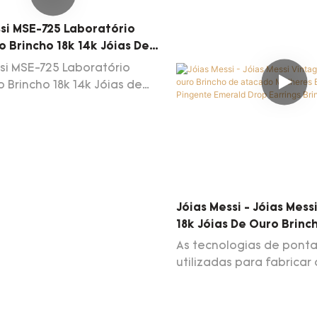
é adequado para uma
inovação tecnológica n
ssi MSE-725 Laboratório
ma de indústrias, como
de pesquisa e desenvol
 Brincho 18k 14k Jóias De
e jóias da moda.
Pode ser amplamente ut
Ouro Amarelo Branco
brincos de jóias finas.
si MSE-725 Laboratório
 Brincho 18k 14k Jóias de
ouro amarelo branco
Jóias Messi - Jóias Mess
18k Jóias De Ouro Brinc
Atacado Mulheres Brin
As tecnologias de pont
Pingente Emerald Drop 
utilizadas para fabricar
Brincos
certificando-se de que a
vintage 14K 18K Gold Jew
Breathring Women Wome