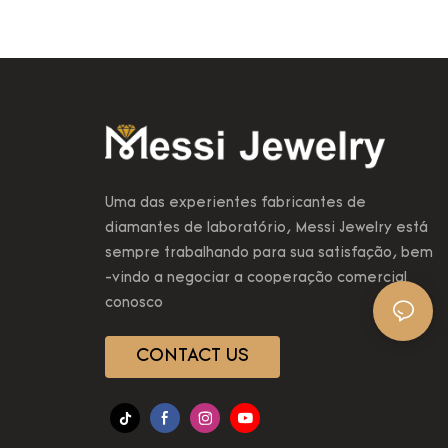
os. As jóias
alcançada com a certificação.
am os
 a alcançar
receram a
avam de
nto.
s e melhores
m o melhor
Uma das experientes fabricantes de
sam
diamantes de laboratório, Messi Jewelry está
sempre trabalhando para sua satisfação, bem
-vindo a negociar a cooperação comercial
conosco
CONTACT US