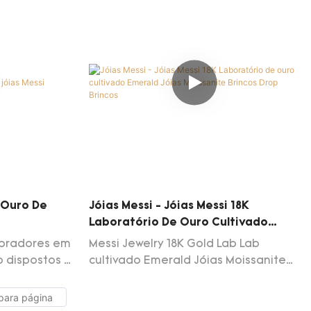
nsa que esse
do mercado, visão das necessidades
linhado com
reais dos clientes e dependendo da
ermos de
tecnologia avançada de produção e
o. Além
do posicionamento preciso do
ilizado em
mercado.
e Ouro De
Jóias Messi - Jóias Messi 18K
Laboratório De Ouro Cultivado
Emerald Jóias Moissanite Brincos
mpradores em
Messi Jewelry 18K Gold Lab Lab
Drop Brincos
 dispostos a
cultivado Emerald Jóias Moissanite
de dos
Brincos obteve comentários
 Jewelry,
favoráveis ​​unânimes do mercado. A
4K, zambia
garantia da qualidade pode ser