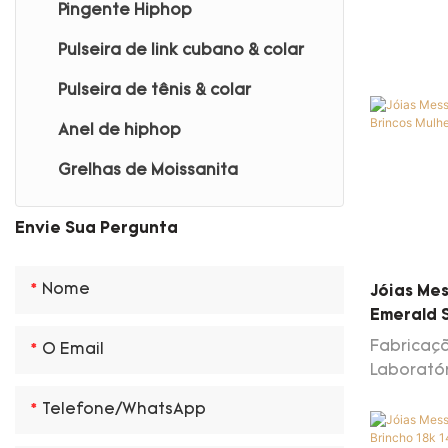
Colar de diamante de
Pingente Hiphop
laboratório
Pulseira de link cubano & colar
Pulseira de tênis & colar
Anel de hiphop
Grelhas de Moissanita
Envie Sua Pergunta
Nome
Jóias Mes
Emerald S
Gold Ama
Fabricaçã
O Email
Laborató
cultivad
Telefone/WhatsApp
moda Bri
flexível 