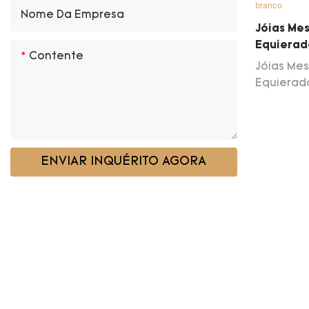
produto 
Nome Da Empresa
Jóias Me
ampla ga
Equierado
brincos d
Contente
Ouro Em 
Jóias Mes
Equierado
ouro em 
ENVIAR INQUÉRITO AGORA