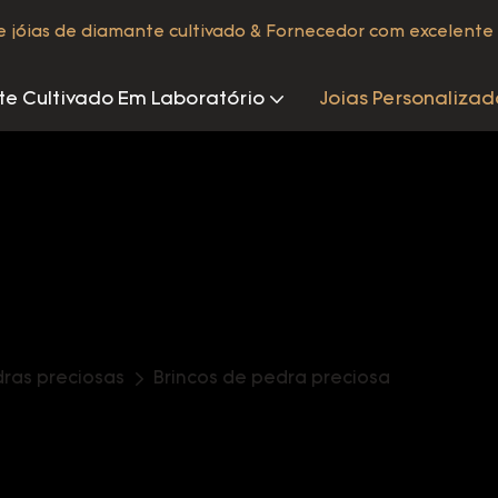
de jóias de diamante cultivado & Fornecedor com excelente 
e Cultivado Em Laboratório
Joias Personalizad
dras preciosas
Brincos de pedra preciosa