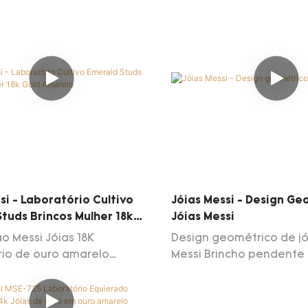
si - Laboratório Cultivo
Jóias Messi - Design Ge
tuds Brincos Mulher 18k
Jóias Messi
relo
o Messi Jóias 18K
Design geométrico de jó
rio de ouro amarelo
Messi Brincho pendente
o Emerald Woman Jóias de
moissnaita elegante par
ncos requer artesanato
18k Brincho de gota de 
e tecnologias de ponta. O
ouro 18K Anexe grande 