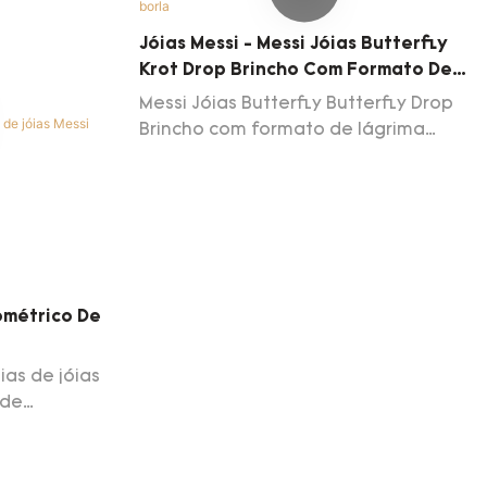
Jóias Messi - Messi Jóias Butterfly
Krot Drop Brincho Com Formato De
Lágrima Brincho De Borda De Borla
Messi Jóias Butterfly Butterfly Drop
Brincho com formato de lágrima
Brincho de borda de tassel Jóias de
casamentos de luxo de luxo ganhou
alta atenção e elogios dos clientes.
A tecnologia é aplicada para melhor
atender à demanda do mercado.
ométrico De
ias de jóias
 de
a Lady 14k
esmeralda de
importância à