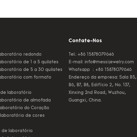
esmeralda de brinco long
de Messi sempre ajudar
compradores do produto
os vendedores que ofe
eles os preços que est
Contate-Nos
acordo com seu orçame
Fazemos maneiras fácei
aboratório redondo
Tel.: +86 15878079646
para as pessoas obtere
boratório de 1 a 5 quilates
E-mail:
info@messijewelry.com
produto que elas preci
boratório de 5 a 30 quilates
Whatsapp ：+86 15878079646
aboratório com formato
Endereço da empresa: Sala B5,
B6, B7, B8, Edifício 2, No. 137,
de laboratório
Xinxing 2nd Road, Wuzhou,
aboratório de almofada
Guangxi, China.
aboratório do Coração
laboratório de cores
 de laboratório