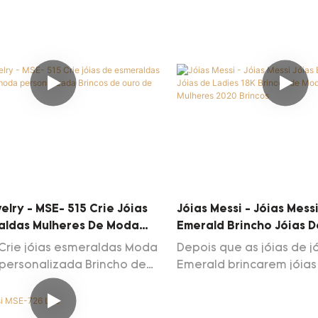
Suring Pinging Emerald 
é feito de desempenho 
alta qualidade. Tem óti
uma ampla gama de brin
da moda
elry - MSE- 515 Crie Jóias
Jóias Messi - Jóias Mess
aldas Mulheres De Moda
Emerald Brincho Jóias D
izada Brincos De Ouro De
Brincos De Moda De Our
Crie jóias esmeraldas Moda
Depois que as jóias de j
Mulheres 2020 Brincos
personalizada Brincho de
Emerald brincarem jóias
 ganhou alta atenção e
Brincos de moda de our
os clientes. A tecnologia é
mulheres 2020 lançand
 para melhor atender à
ganhamos muito apoio e