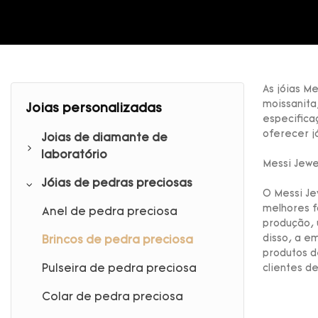
As jóias M
moissanita
Joias personalizadas
especifica
oferecer jó
Joias de diamante de
laboratório
Messi Jewe
Jóias de pedras preciosas
Anel de diamante de
O Messi Je
laboratório
melhores f
Anel de pedra preciosa
produção, 
Brincos de diamante de
disso, a e
Brincos de pedra preciosa
laboratório
produtos d
Pulseira de pedra preciosa
clientes d
Pulseira de diamante de
laboratório
Colar de pedra preciosa