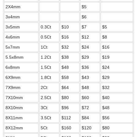
2X4mm
$5
3x4mm
$6
3x5mm
0.3Ct
$10
$7
$5
4x6mm
0.5Ct
$16
$12
$8
5x7mm
1Ct
$32
$24
$16
5.5x8mm
1.2Ct
$38
$29
$19
6x8mm
1.5Ct
$48
$36
$24
6X9mm
1.8Ct
$58
$43
$29
7X9mm
2Ct
$64
$48
$32
7X10mm
2.5Ct
$80
$60
$40
8X10mm
3Ct
$96
$72
$48
8X11mm
3.5Ct
$112
$84
$56
8X12mm
5Ct
$160
$120
$80