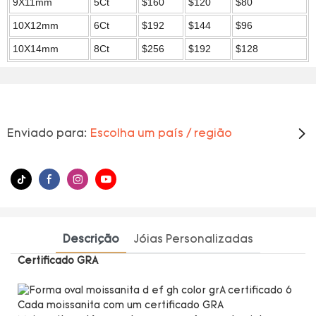
9X11mm
5Ct
$160
$120
$80
10X12mm
6Ct
$192
$144
$96
10X14mm
8Ct
$256
$192
$128
Enviado para:
Escolha um país / região
Descrição
Jóias Personalizadas
Certificado GRA
Cada moissanita com um certificado GRA