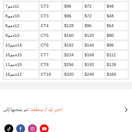
$48
$72
$96
CT3
مم7x11
$48
$72
$96
CT3
مم8x10
$64
$96
$128
CT4
مم8x12
$80
$120
$160
CT5
مم9x13
$96
$144
$192
CT6
مم10x14
$112
$168
$224
CT7
مم10x15
$128
$192
$256
CT8
مم11x15
$160
$240
$320
CT10
مم16x12
اختر بلد / منطقة
تم شحنها إلي: