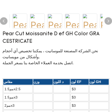
Pear Cut Moissanite D ef GH Color GRA
CESTRICATE
نحن الشركة المصنعة للموسانيت ، يمكننا تخصيص أي أحجام
وأشكال من مويسانيت.
اتصل بخدمة العملاء الخاصة بنا بسعر الجملة.
لون GH
لون EF
د اللون
وزن
مقاس
$3
مم1.5x2.5
$3
مم1.5x3
$3
مم2x3