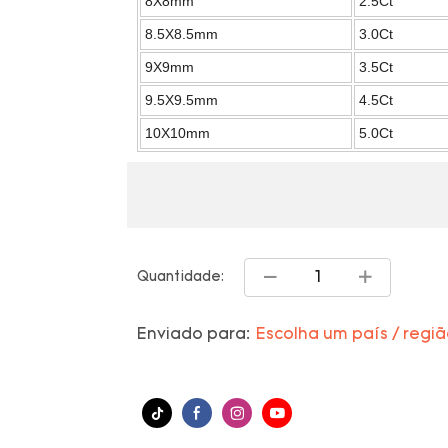
8X8mm
2.5Ct
8.5X8.5mm
3.0Ct
9X9mm
3.5Ct
9.5X9.5mm
4.5Ct
10X10mm
5.0Ct
Quantidade:
Enviado para:
Escolha um país / regi