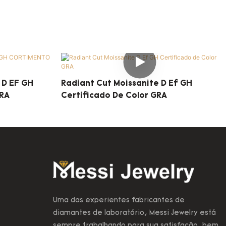
 D EF GH
Radiant Cut Moissanite D Ef GH
RA
Certificado De Color GRA
Uma das experientes fabricantes de
diamantes de laboratório, Messi Jewelry está
sempre trabalhando para sua satisfação, bem