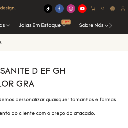
design.
new
as
Joias Em Estoque
Sobre Nós
Cen
A
SANITE D EF GH
LOR GRA
demos personalizar quaisquer tamanhos e formas
nto ao cliente com o preço do atacado.