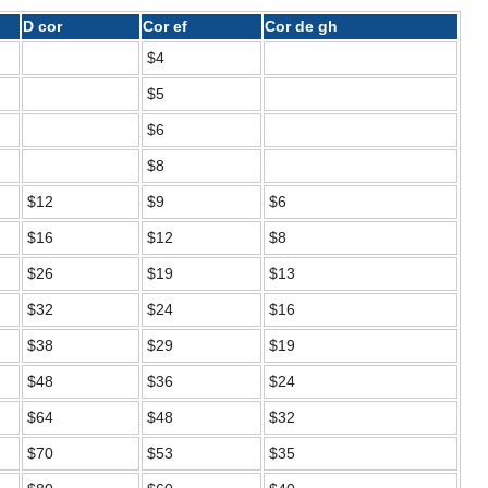
D cor
Cor ef
Cor de gh
$4
$5
$6
$8
$12
$9
$6
$16
$12
$8
$26
$19
$13
$32
$24
$16
$38
$29
$19
$48
$36
$24
$64
$48
$32
$70
$53
$35