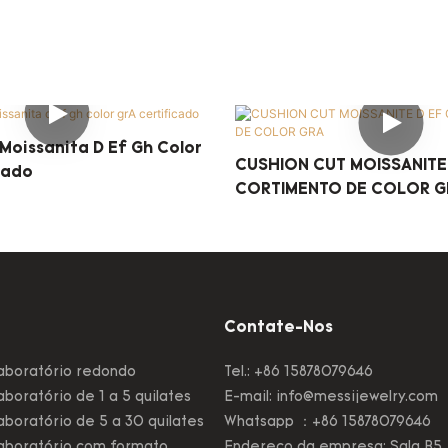
Moissanita D Ef Gh Color
CUSHION CUT MOISSANITE
cado
CORTIMENTO DE COLOR G
Contate-Nos
aboratório redondo
Tel.: +86 15878079646
boratório de 1 a 5 quilates
E-mail:
info@messijewelry.com
boratório de 5 a 30 quilates
Whatsapp ：+86 15878079646
aboratório com formato
Endereço da empresa: Sala B5,