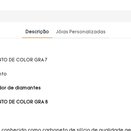
Descrição
Jóias Personalizadas
nto
ador de diamantes
m conhecido como carboneto de silício de qualidade g