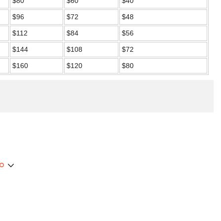
$80
$60
$40
$96
$72
$48
$112
$84
$56
$144
$108
$72
$160
$120
$80
ão