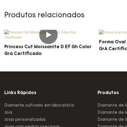
Produtos relacionados
Forma Oval 
Princess Cut Moissanite D Ef Gh Color
GrA Certifi
Gra Certificado
Links Rápidos
Produtos
Diamante cultivado em laboratório
Diamante de l
Joia
Diamante de la
Joias personalizadas
Diamante de la
Joias com pedras preciosas
Diamante de l