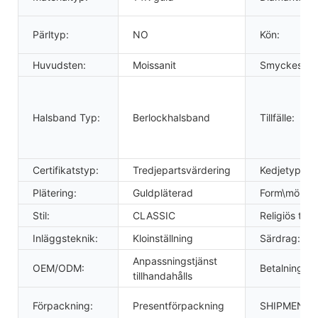
Pärltyp:
NO
Kön:
Huvudsten:
Moissanit
Smyckestyp
Halsband Typ:
Berlockhalsband
Tillfälle:
Certifikatstyp:
Tredjepartsvärdering
Kedjetyp:
Plätering:
Guldpläterad
Form\mönste
Stil:
CLASSIC
Religiös typ:
Inläggsteknik:
Kloinställning
Särdrag:
Anpassningstjänst
OEM/ODM:
Betalning:
tillhandahålls
Förpackning:
Presentförpackning
SHIPMENT: