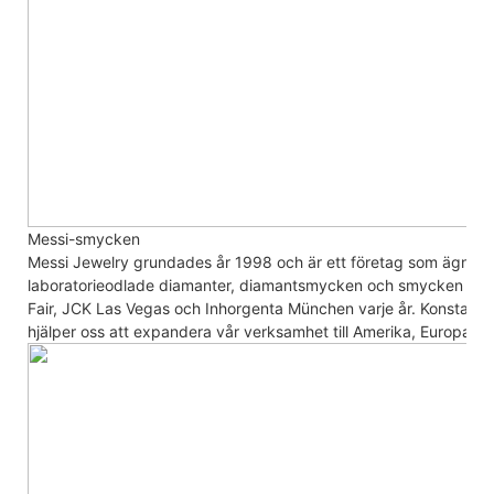
Messi-smycken
Messi Jewelry grundades år 1998 och är ett företag som ägnar s
laboratorieodlade diamanter, diamantsmycken och smycken i 14K
Fair, JCK Las Vegas och Inhorgenta München varje år. Konstant
k
hjälper oss att expandera vår verksamhet till Amerika, Europa, Ry