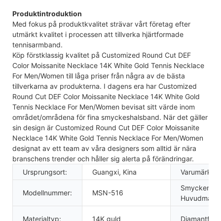
Produktintroduktion
Med fokus på produktkvalitet strävar vårt företag efter
utmärkt kvalitet i processen att tillverka hjärtformade
tennisarmband.
Köp förstklassig kvalitet på Customized Round Cut DEF
Color Moissanite Necklace 14K White Gold Tennis Necklace
For Men/Women till låga priser från några av de bästa
tillverkarna av produkterna. I dagens era har Customized
Round Cut DEF Color Moissanite Necklace 14K White Gold
Tennis Necklace For Men/Women bevisat sitt värde inom
området/områdena för fina smyckeshalsband. När det gäller
sin design är Customized Round Cut DEF Color Moissanite
Necklace 14K White Gold Tennis Necklace For Men/Women
designat av ett team av våra designers som alltid är nära
branschens trender och håller sig alerta på förändringar.
Ursprungsort:
Guangxi, Kina
Varumärke:
Smycken
Modellnummer:
MSN-516
Huvudmateri
Materialtyp:
14K guld
Diamantform