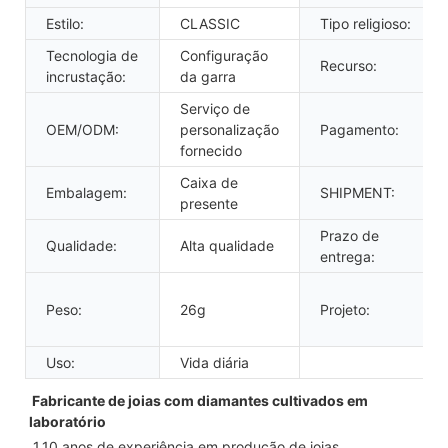
Estilo:
CLASSIC
Tipo religioso:
Tecnologia de
Configuração
Recurso:
incrustação:
da garra
Serviço de
OEM/ODM:
personalização
Pagamento:
fornecido
Caixa de
Embalagem:
SHIPMENT:
presente
Prazo de
Qualidade:
Alta qualidade
entrega:
Peso:
26g
Projeto:
Uso:
Vida diária
Fabricante de joias com diamantes cultivados em 
laboratório
1,10 anos de experiência em produção de joias