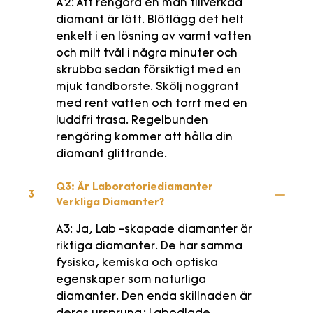
A2: Att rengöra en man tillverkad
diamant är lätt. Blötlägg det helt
enkelt i en lösning av varmt vatten
och milt tvål i några minuter och
skrubba sedan försiktigt med en
mjuk tandborste. Skölj noggrant
med rent vatten och torrt med en
luddfri trasa. Regelbunden
rengöring kommer att hålla din
diamant glittrande.
Q3: Är Laboratoriediamanter
3
Verkliga Diamanter?
A3: Ja, Lab -skapade diamanter är
riktiga diamanter. De har samma
fysiska, kemiska och optiska
egenskaper som naturliga
diamanter. Den enda skillnaden är