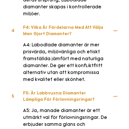
deras ursprung; Labodlade
diamanter skapas i kontrollerade
miljöer.
F4: Vilka Är Fördelarna Med Att Välja
4
Man Gjort Diamanter?
A4: Labodlade diamanter är mer
prisvärda, miljövänliga och etiskt
framställda jämfört med naturliga
diamanter. De ger ett konfliktfritt
alternativ utan att kompromissa
med kvalitet eller skönhet.
F5: Är Labbvuxna Diamanter
5
Lämpliga För Förlovningsringar?
A5: Ja, manade diamanter är ett
utmärkt val för förlovningsringar. De
erbjuder samma glans och