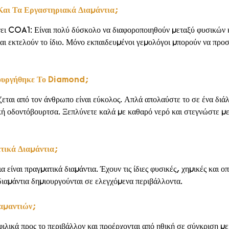
 Και Τα Εργαστηριακά Διαμάντια;
ράγει COA1: Είναι πολύ δύσκολο να διαφοροποιηθούν μεταξύ φυσικών 
 και εκτελούν το ίδιο. Μόνο εκπαιδευμένοι γεμολόγοι μπορούν να πρ
μιουργήθηκε Το Diamond;
ται από τον άνθρωπο είναι εύκολος. Απλά απολαύστε το σε ένα διάλυ
ή οδοντόβουρτσα. Ξεπλύνετε καλά με καθαρό νερό και στεγνώστε με 
ματικά Διαμάντια;
είναι πραγματικά διαμάντια. Έχουν τις ίδιες φυσικές, χημικές και οπ
διαμάντια δημιουργούνται σε ελεγχόμενα περιβάλλοντα.
Διαμαντιών;
 φιλικά προς το περιβάλλον και προέρχονται από ηθική σε σύγκριση μ