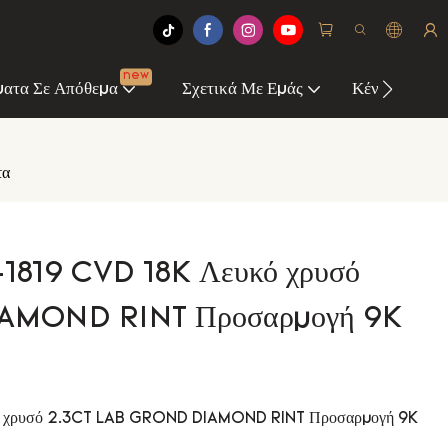
new
ατα Σε Απόθεμα
Σχετικά Με Εμάς
Κέντρο Πληρ
τα
1819 CVD 18K Λευκό χρυσό
AMOND RINT Προσαρμογή 9K
ό χρυσό 2.3CT LAB GROND DIAMOND RINT Προσαρμογή 9K