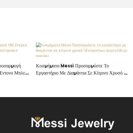
ροσαρμογή
Κοσμήματα Messi Προσαρμόστε Το
 Έντονο Μπλε
Εργαστήριο Με Διαμάντια Σε Κίτρινο Χρυσό 18
mond Diamond
Καρατίων Δαχτυλίδι Με Σακάκι