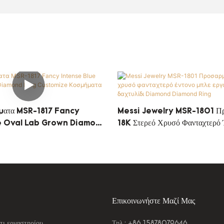
ματα MSR-1817 Fancy
Messi Jewelry MSR-1801 Π
e Oval Lab Grown Diamond
18K Στερεό Χρυσό Φανταχτερό
ize Κοσμήματα 4.28CT CVD
Εργαστηριακό Δαχτυλίδι Dia
Ring
Επικοινωνήστε Μαζί Μας
τι εργαστηρίου
Τηλ.: +86 15878079646