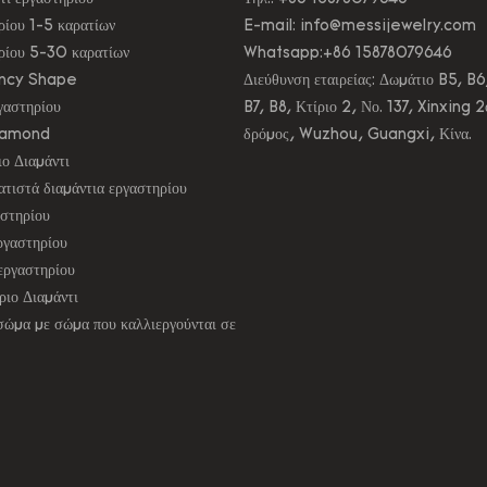
ρίου 1-5 καρατίων
E-mail:
info@messijewelry.com
ηρίου 5-30 καρατίων
Whatsapp:+86 15878079646
ancy Shape
Διεύθυνση εταιρείας: Δωμάτιο B5, B6
γαστηρίου
B7, B8, Κτίριο 2, Νο. 137, Xinxing 2
iamond
δρόμος, Wuzhou, Guangxi, Κίνα.
ο Διαμάντι
τιστά διαμάντια εργαστηρίου
αστηρίου
ργαστηρίου
 εργαστηρίου
ιο Διαμάντι
σώμα με σώμα που καλλιεργούνται σε