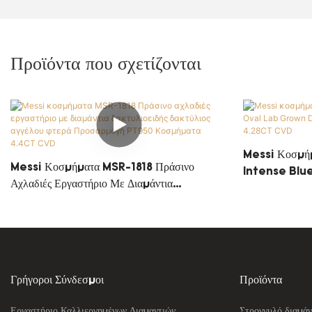
Προϊόντα που σχετίζονται
Messi Κοσμή
Messi Κοσμήματα MSR-1818 Πράσινο
Intense Blu
Αχλαδιές Εργαστήριο Με Διαμάντια
Ring Custom
Δακτυλιοειδής Δακτύλιος Αγγέλου Φτερά
Προσαρμογή PT950 Κοσμήματα 4.4CT
CVD
Γρήγοροι Σύνδεσμοι
Προϊόντα
Εργαστήριο Καλλιεργημένων Διαμαντιών
Στρογγυλό διαμάν