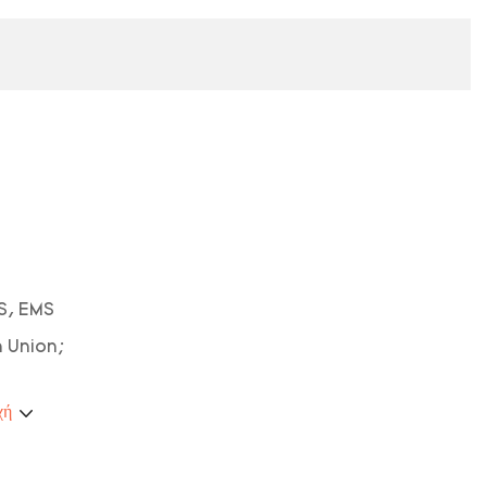
S, EMS
n Union;
χή