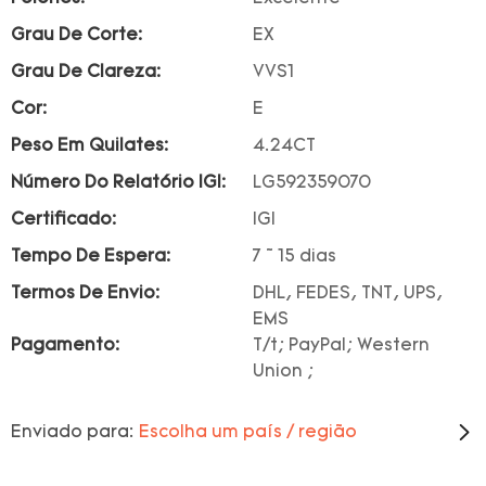
Grau De Corte:
EX
Grau De Clareza:
VVS1
Cor:
E
Peso Em Quilates:
4.24CT
Número Do Relatório IGI:
LG592359070
Certificado:
IGI
Tempo De Espera:
7 ~ 15 dias
Termos De Envio:
DHL, FEDES, TNT, UPS,
EMS
Pagamento:
T/t; PayPal; Western
Union ;
Enviado para:
Escolha um país / região