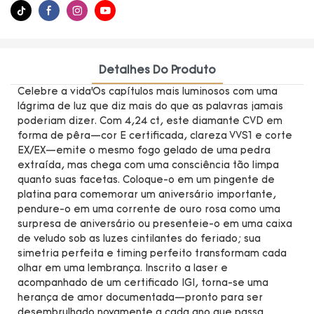
Detalhes Do Produto
Celebre a vida’Os capítulos mais luminosos com uma
lágrima de luz que diz mais do que as palavras jamais
poderiam dizer. Com 4,24 ct, este diamante CVD em
forma de pêra—cor E certificada, clareza VVS1 e corte
EX/EX—emite o mesmo fogo gelado de uma pedra
extraída, mas chega com uma consciência tão limpa
quanto suas facetas. Coloque-o em um pingente de
platina para comemorar um aniversário importante,
pendure-o em uma corrente de ouro rosa como uma
surpresa de aniversário ou presenteie-o em uma caixa
de veludo sob as luzes cintilantes do feriado; sua
simetria perfeita e timing perfeito transformam cada
olhar em uma lembrança. Inscrito a laser e
acompanhado de um certificado IGI, torna-se uma
herança de amor documentada—pronto para ser
desembrulhado novamente a cada ano que passa.