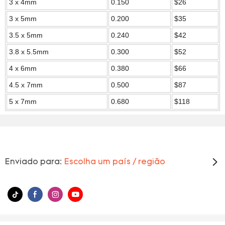
3 x 4mm
0.150
$26
3 x 5mm
0.200
$35
3.5 x 5mm
0.240
$42
3.8 x 5.5mm
0.300
$52
4 x 6mm
0.380
$66
4.5 x 7mm
0.500
$87
5 x 7mm
0.680
$118
Enviado para:
Escolha um país / região