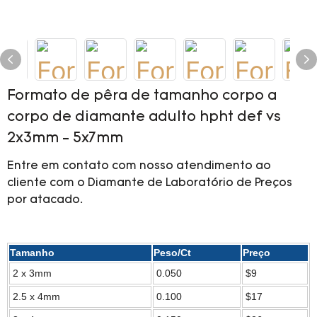
Formato de pêra de tamanho corpo a
corpo de diamante adulto hpht def vs
2x3mm - 5x7mm
Entre em contato com nosso atendimento ao
cliente com o Diamante de Laboratório de Preços
por atacado.
Tamanho
Peso/Ct
Preço
2 x 3mm
0.050
$9
2.5 x 4mm
0.100
$17