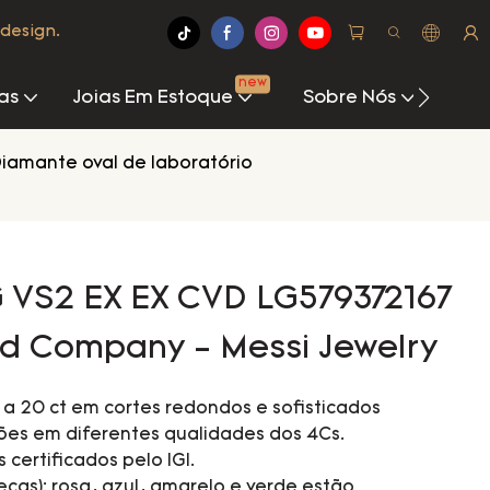
design.
new
as
Joias Em Estoque
Sobre Nós
Cen
iamante oval de laboratório
G VS2 EX EX CVD LG579372167
 Company - Messi Jewelry
a 20 ct em cortes redondos e sofisticados
ões em diferentes qualidades dos 4Cs.
 certificados pelo IGI.
ças): rosa, azul, amarelo e verde estão