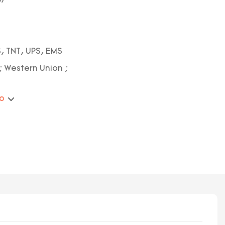
67
, TNT, UPS, EMS
; Western Union ;
ão