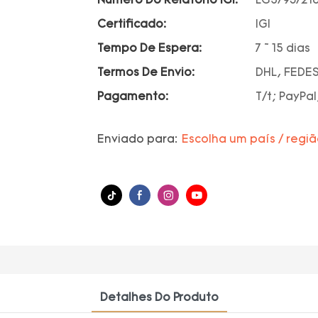
Número Do Relatório IGI:
LG5793721
Certificado:
IGI
Tempo De Espera:
7 ~ 15 dias
Termos De Envio:
DHL, FEDES
Pagamento:
T/t; PayPal
Enviado para:
Escolha um país / regi
Detalhes Do Produto