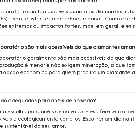
ratório são adequados para uso diário?
boratório são tão duráveis ​​quanto os diamantes natu
s) e são resistentes a arranhões e danos. Como acont
es extremas ou impactos fortes, mas, em geral, eles s
aboratório são mais acessíveis do que diamantes amar
laboratório geralmente são mais acessíveis do que di
produção é menor e não exigem mineração, o que tamb
a opção econômica para quem procura um diamante de
o são adequados para anéis de noivado?
tima escolha para anéis de noivado. Eles oferecem o m
íveis e ecologicamente corretos. Escolher um diamant
e sustentável do seu amor.