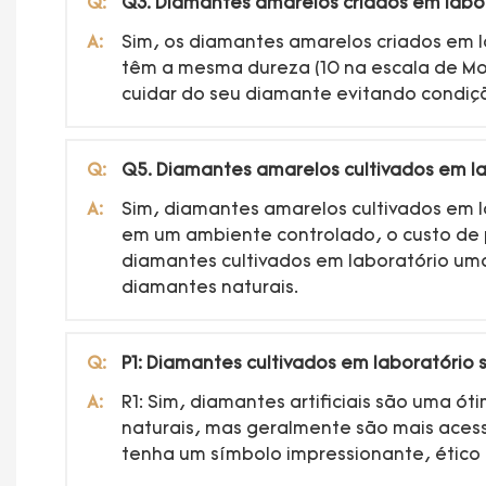
Q:
Q3. Diamantes amarelos criados em labo
A:
Sim, os diamantes amarelos criados em la
têm a mesma dureza (10 na escala de Moh
cuidar do seu diamante evitando condiçõ
Q:
Q5. Diamantes amarelos cultivados em l
A:
Sim, diamantes amarelos cultivados em 
em um ambiente controlado, o custo de 
diamantes cultivados em laboratório um
diamantes naturais.
Q:
P1: Diamantes cultivados em laboratóri
A:
R1: Sim, diamantes artificiais são uma ó
naturais, mas geralmente são mais acess
tenha um símbolo impressionante, ético 