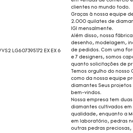
em vendas de comércio e
clientes no mundo todo.
Graças à nossa equipe de
2.000 quilates de diaman
IGI mensalmente.
Além disso, nossa fábric
desenho, modelagem, inc
de pedidos. Com uma forç
e 7 designers, somos cap
quanto solicitações de
Temos orgulho do nosso C
como da nossa equipe pro
diamantes Seus projetos
bem-vindos.
Nossa empresa tem duas m
diamantes cultivados em 
qualidade, enquanto a M
em laboratório, pedras na
outras pedras preciosas,