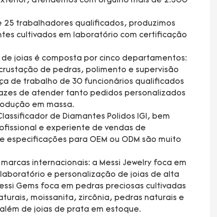
xterior, atendemos com orgulho mais de 2.500
 25 trabalhadores qualificados, produzimos
tes cultivados em laboratório com certificação
a de joias é composta por cinco departamentos:
rustação de pedras, polimento e supervisão
a de trabalho de 30 funcionários qualificados
azes de atender tanto pedidos personalizados
 produção em massa.
lassificador de Diamantes Polidos IGI, bem
fissional e experiente de vendas de
 e especificações para OEM ou ODM são muito
arcas internacionais: a Messi Jewelry foca em
laboratório e personalização de joias de alta
essi Gems foca em pedras preciosas cultivadas
turais, moissanita, zircônia, pedras naturais e
 além de joias de prata em estoque.