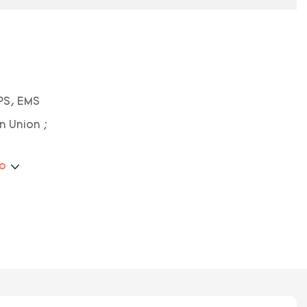
PS, EMS
n Union ;
ão