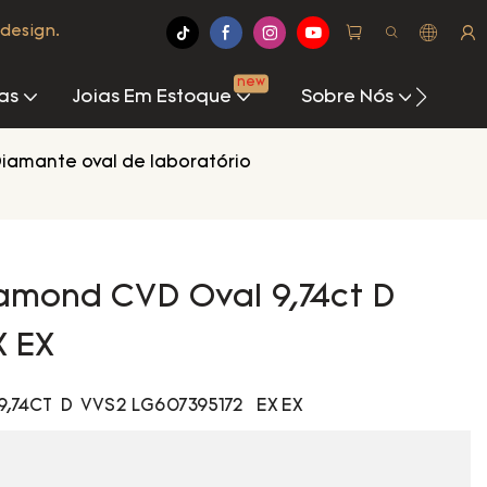
design.
new
as
Joias Em Estoque
Sobre Nós
Cen
iamante oval de laboratório
iamond CVD Oval 9,74ct D
X EX
 9,74CT D VVS2 LG607395172 EX EX