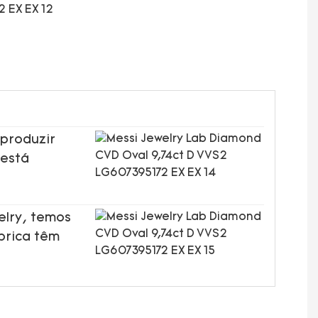
 produzir
 está
elry, temos
brica têm