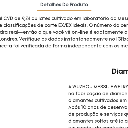
Detalhes Do Produto
l CVD de 9,74 quilates cultivado em laboratório da Me
 e classificações de corte EX/EX ideais. O número do cer
 pedra real—então o que você vê on-line é exatamente 
ndres. Verifique os dados instantaneamente no IGI’ba
faceta foi verificada de forma independente com os m
Diam
A WUZHOU MESSI JEWELRY 
na fabricação de diamant
diamantes cultivados em 
Após 10 anos de desenvo
de produção e serviços 
diamantes soltos até joi