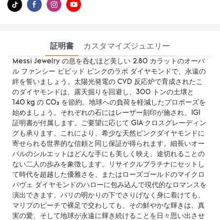
証明書
カスタマイズジュエリー
Messi Jewelry の息を呑むほど美しい 2.80 カラットのオーバ
ル ファンシー ビビッド ピンクのラボ ダイヤモンドで、永遠の
絆を誓いましょう。太陽光発電の CVD 反応炉で育成されたこ
のダイヤモンドは、露天掘りを回避し、300 トンの土壌と
140 kg の CO₂ を節約。地球への負荷を軽減したプロポーズを
始めましょう。それぞれの石にはレーザー刻印が施され、IGI
証明書が付属します。ご要望に応じて GIA クロスグレーディン
グも承ります。これにより、希少な天然ピンクダイヤモンドに
寄せられる世界的な信頼と同じ保証が得られます。細長いオー
バルのシルエットはどんな手にも美しく映え、途切れることの
ない二人の歩みを象徴します。リサイクルプラチナにセットし
て時代を超越した優雅さを、またはローズゴールドのマイクロ
パヴェ ダイヤモンドのハローに包み込んで現代的なロマンスを
演出できます。パリの明かりの下でさりげなく身に着けても、
マリブのビーチで裸足で交わしても、その鮮やかな輝きは、真
実の愛、そして地球が永遠に輝き続けることを日々思い出させ