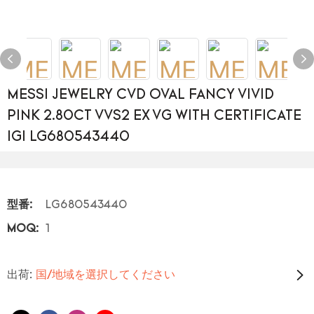
MESSI JEWELRY CVD OVAL FANCY VIVID
PINK 2.80CT VVS2 EX VG WITH CERTIFICATE
IGI LG680543440
型番:
LG680543440
MOQ:
1
出荷:
国/地域を選択してください