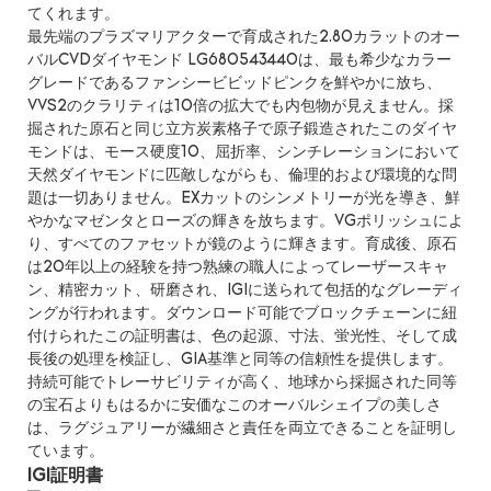
てくれます。
最先端のプラズマリアクターで育成された2.80カラットのオー
バルCVDダイヤモンド LG680543440は、最も希少なカラー
グレードであるファンシービビッドピンクを鮮やかに放ち、
VVS2のクラリティは10倍の拡大でも内包物が見えません。採
掘された原石と同じ立方炭素格子で原子鍛造されたこのダイヤ
モンドは、モース硬度10、屈折率、シンチレーションにおいて
天然ダイヤモンドに匹敵しながらも、倫理的および環境的な問
題は一切ありません。EXカットのシンメトリーが光を導き、鮮
やかなマゼンタとローズの輝きを放ちます。VGポリッシュによ
り、すべてのファセットが鏡のように輝きます。育成後、原石
は20年以上の経験を持つ熟練の職人によってレーザースキャ
ン、精密カット、研磨され、IGIに送られて包括的なグレーディ
ングが行われます。ダウンロード可能でブロックチェーンに紐
付けられたこの証明書は、色の起源、寸法、蛍光性、そして成
長後の処理を検証し、GIA基準と同等の信頼性を提供します。
持続可能でトレーサビリティが高く、地球から採掘された同等
の宝石よりもはるかに安価なこのオーバルシェイプの美しさ
は、ラグジュアリーが繊細さと責任を両立できることを証明し
ています。
IGI証明書