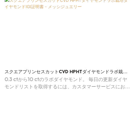
スクエアプリンセスカットCVD HPHTダイヤモンドラボ栽培
ダイヤモンドIGI証明書 - メッシジュエリー
0.3 ctから10 ctのラボダイヤモンド。 毎日の更新ダイヤ
モンドリストを取得するには、カスタマーサービスにお問
い合わせください