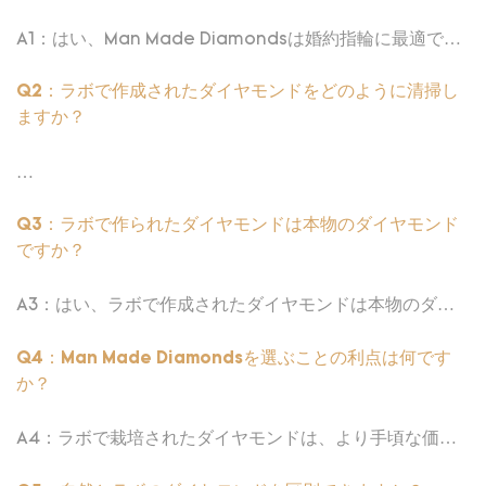
A1：はい、Man Made Diamondsは婚約指輪に最適で
す。 彼らは天然のダイヤモンドと同じ輝きと耐久性を提
供しますが、多くの場合、より手頃な価格で環境に優しい
Q2：ラボで作成されたダイヤモンドをどのように清掃し
です。 ラボで作られたダイヤモンドを選択すると、あな
ますか？
たの愛の見事で倫理的で持続可能なシンボルを持つことが
できます。
A2：男を作ったダイヤモンドを掃除するのは簡単です。
数分間、温水と穏やかな食器用石鹸の溶液に浸してから、
Q3：ラボで作られたダイヤモンドは本物のダイヤモンド
柔らかい歯ブラシでそっとこすります。 きれいな水で徹
ですか？
底的にすすぎ、糸くずのない布で乾燥させます。 定期的
なクリーニングは、ダイヤモンドをきらめかせます
A3：はい、ラボで作成されたダイヤモンドは本物のダイ
ヤモンドです。 それらは、天然ダイヤモンドと同じ物理
的、化学的、光学的特性を持っています。 唯一の違いは
Q4：Man Made Diamondsを選ぶことの利点は何です
それらの起源です。ラボ栽培のダイヤモンドは、制御され
か？
た環境で作成されています。
A4：ラボで栽培されたダイヤモンドは、より手頃な価格
で環境に優しく、天然ダイヤモンドと比較して倫理的に調