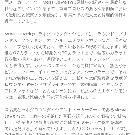
門メーカー
として、Messi Jewelryは原材料の調達から最終的な
精巧なデザインに至るまで、製造プロセスのあらゆる側面におい
て透明性と誠実さを最優先し、最高水準の職人技と倫理的慣行を
遵守しています。
Messi Jewelryのラボグロウンダイヤモンドは、ラウンド、プリ
ンセス、クッション、オーバル、エメラルドカットなど、様々な
シェイプを取り揃えており、幅広いお客様の好みに応えます。繊
細な0.3カラットから印象的な20カラットまで、幅広いカラット
数を取り揃えており、普段使いにも、ステートメントピースとし
ても最適です。カラーバリエーションも同様に豊富で、無色から
ピンク、ブルー、イエローといったファンシーカラーまで、それ
ぞれが独特のエレガンスを添えます。私たちは経験豊富な
ラボグ
ロウンダイヤモンドサプライヤー
です。婚約指輪、イヤリング、
ブレスレットなど、どんなシーンにも、私たちの人工ダイヤモン
ドは、表現と洗練の無限の可能性を提供します。
高品質なラボグロウンダイヤモンドメーカーの一つであるMessi
Jewelryは、これらの卓越した宝石を競争力のある価格でご提供
し、小売業者と消費者の皆様に合成ダイヤモンドの魅力を体験し
ていただけるよう努めています。月産3,000カラット、サイズは