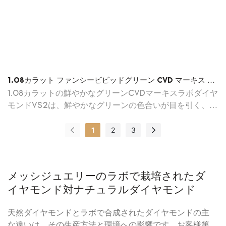
1.08カラット ファンシービビッドグリーン CVD マーキス ラ
ボダイヤモンド VS2 EX EX LG678599812
1.08カラットの鮮やかなグリーンCVDマーキスラボダイヤ
モンドVS2は、鮮やかなグリーンの色合いが目を引く、ま
さに魅惑的な宝石です。ジュエリー愛好家やコレクターの
1
2
3
方にも最適な一品です。
メッシジュエリーのラボで栽培されたダ
イヤモンド対ナチュラルダイヤモンド
天然ダイヤモンドとラボで合成されたダイヤモンドの主
な違いは、その生産方法と環境への影響です。お客様第