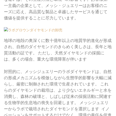
一主義の企業として、メッシ・ジュエリーはお客様のニ
ーズに応え、高品質な製品と卓越したサービスを通じて
価値を提供することに尽力しています。
地球の地殻の奥深くに数十億年以上の地質学的進化が形成
され、自然のダイヤモンドのきらめく美しさは、長年と地
質活動の証です。 ただし、天然ダイヤモンドの採掘に
は、多くの場合、重大な環境障害が伴います
対照的に、メッシジュエリーのラボダイヤモンドは、自然
の形成メカニズムを模倣しながら生態学的影響を大幅に減
らし、厳密に制御された環境で生産されています。 これ
らのダイヤモンドの栽培は、より少ないエネルギーと水を
消費し、森林の破壊と、しばしば従来の採掘活動に関連す
る生物学的生息地の喪失を回避します。 メッシジュエリ
ーからラボで栽培されたダイヤモンドを選択します イノ
ベーションをサポートするだけでなく、環境の責任を促進