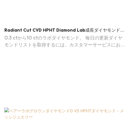
Radiant Cut CVD HPHT Diamond Lab成長ダイヤモンド
IGI証明書
0.3 ctから10 ctのラボダイヤモンド。 毎日の更新ダイヤ
モンドリストを取得するには、カスタマーサービスにお問
い合わせください