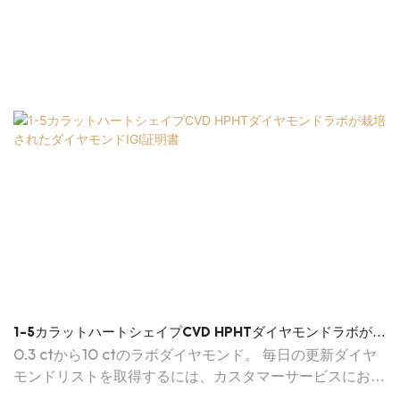
1-5カラットハートシェイプCVD HPHTダイヤモンドラボが栽
培されたダイヤモンドIGI証明書
0.3 ctから10 ctのラボダイヤモンド。 毎日の更新ダイヤ
モンドリストを取得するには、カスタマーサービスにお問
い合わせください