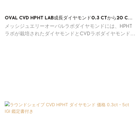
OVAL CVD HPHT LAB成長ダイヤモンド0.3 CTから20 CT
IGI証明書
メッシジュエリーオーバルラボダイヤモンドには、HPHT
ラボが栽培されたダイヤモンドとCVDラボダイヤモンドが
0.3 ctから20 ctにあり、あらゆる種類のジュエリーを作
るために使用できます。 カスタマーサービスにお問い合
わせください。