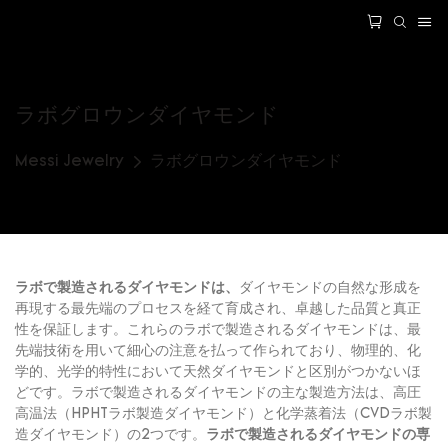
ラボグロウンダイヤモンド
Messi Jewelry
ラボグロウンダイヤモンド
ラボで製造されるダイヤモンドは、
ダイヤモンドの自然な形成を
再現する最先端のプロセスを経て育成され、卓越した品質と真正
性を保証します。これらのラボで製造されるダイヤモンドは、最
先端技術を用いて細心の注意を払って作られており、物理的、化
学的、光学的特性において天然ダイヤモンドと区別がつかないほ
どです。ラボで製造されるダイヤモンドの主な製造方法は、高圧
高温法（HPHTラボ製造ダイヤモンド）と化学蒸着法（CVDラボ製
造ダイヤモンド）の2つです。
ラボで製造されるダイヤモンドの専