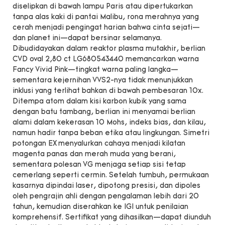
diselipkan di bawah lampu Paris atau dipertukarkan
tanpa alas kaki di pantai Malibu, rona merahnya yang
cerah menjadi pengingat harian bahwa cinta sejati—
dan planet ini—dapat bersinar selamanya.
Dibudidayakan dalam reaktor plasma mutakhir, berlian
CVD oval 2,80 ct LG680543440 memancarkan warna
Fancy Vivid Pink—tingkat warna paling langka—
sementara kejernihan VVS2-nya tidak menunjukkan
inklusi yang terlihat bahkan di bawah pembesaran 10x.
Ditempa atom dalam kisi karbon kubik yang sama
dengan batu tambang, berlian ini menyamai berlian
alami dalam kekerasan 10 Mohs, indeks bias, dan kilau,
namun hadir tanpa beban etika atau lingkungan. Simetri
potongan EX menyalurkan cahaya menjadi kilatan
magenta panas dan merah muda yang berani,
sementara polesan VG menjaga setiap sisi tetap
cemerlang seperti cermin. Setelah tumbuh, permukaan
kasarnya dipindai laser, dipotong presisi, dan dipoles
oleh pengrajin ahli dengan pengalaman lebih dari 20
tahun, kemudian diserahkan ke IGI untuk penilaian
komprehensif. Sertifikat yang dihasilkan—dapat diunduh