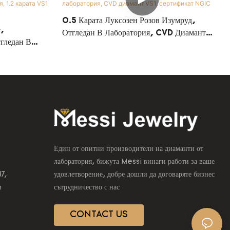
0.5 Карата Луксозен Розов Изумруд,
,
Отгледан В Лаборатория, CVD Диамант
гледан В
VS1, Сертификат NGIC
IGI
Един от опитни производители на диаманти от
лаборатория, бижута Messi винаги работи за ваше
B7,
удовлетворение, добре дошли да договаряте бизнес
и
сътрудничество с нас
CONTACT US