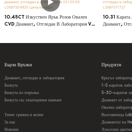
10.45CT Изкуствен Ярък Розов Овален
10.31 Карата
CVD Диамант, Отгледан В Лаборатория VS1
Диамант, Отг
EX EX LG687504820 Цена На Едро
VG Цена На 
Бързи Връзки
Продукти
Диамант, отгледан в лаборатория
Кръгъл лаборато
Бижута
1-5 каратов лаб
Бижута по поръчка
5-30-каратов ла
Бижута със скъпоценни камъни
Диамант от лаб
Овална лаборато
Тенис гривна и колие
Възглавница L
За нас
Диамантът на H
Новини
Луксозни цветни