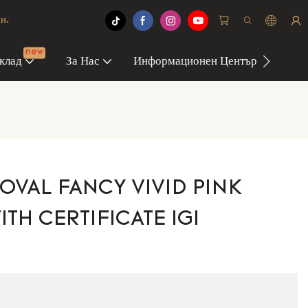
н.
new
клад
За Нас
Информационен Център
Свъ
OVAL FANCY VIVID PINK
ITH CERTIFICATE IGI