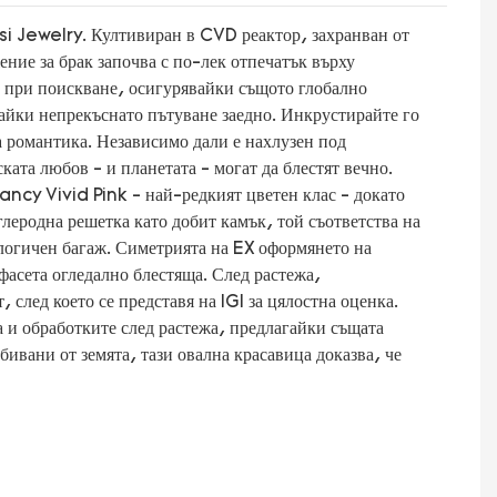
si Jewelry. Култивиран в CVD реактор, захранван от
ние за брак започва с по-лек отпечатък върху
га при поискване, осигурявайки същото глобално
райки непрекъснато пътуване заедно. Инкрустирайте го
а романтика. Независимо дали е нахлузен под
ата любов - и планетата - могат да блестят вечно.
cy Vivid Pink - най-редкият цветен клас - докато
еродна решетка като добит камък, той съответства на
ологичен багаж. Симетрията на EX оформянето на
фасета огледално блестяща. След растежа,
след което се представя на IGI за цялостна оценка.
а и обработките след растежа, предлагайки същата
ивани от земята, тази овална красавица доказва, че