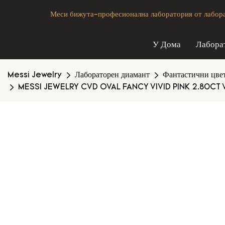
Меси бижута-професионална лаборатория от лаборат
У Дома
Лабора
Messi Jewelry
Лабораторен диамант
Фантастични цве
MESSI JEWELRY CVD OVAL FANCY VIVID PINK 2.80CT