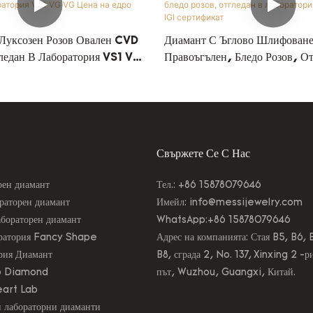
 Луксозен Розов Овален CVD
Диамант С Ъглово Шлифоване
ледан В Лаборатория VS1 VG
Правоъгълен, Бледо Розов, От
Едро LG681571727
Лаборатория, 1.2 Карата VS1 
Сертификат
Свържете Се С Нас
рен диамант
Тел.: +86 15878079646
ораторен диамант
Имейл:
info@messijewelry.com
бораторен диамант
WhatsApp:+86 15878079646
оратория Fancy Shape
Адрес на компанията: Стая B5, B6, 
рия Диамант
B8, сграда 2, No. 137, Xinxing 2 -р
ab Diamond
път, Wuzhou, Guangxi, Китай.
eart Lab
 лабораторни диаманти