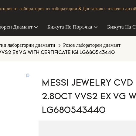
ория от лаборатория от лаборатории & Доставчик с отличен дизай
торен Диамант
Бижута По Поръчка
Бижута На С
тни лабораторни диаманти
Розов лабораторен диамант
 VVS2 EX VG WITH CERTIFICATE IGI LG680543440
MESSI JEWELRY CVD 
2.80CT VVS2 EX VG W
LG680543440