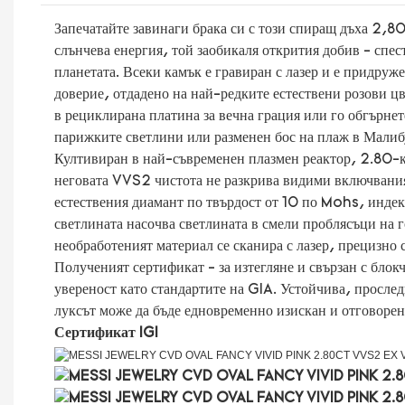
Запечатайте завинаги брака си с този спиращ дъха 2,8
слънчева енергия, той заобикаля открития добив - спес
планетата. Всеки камък е гравиран с лазер и е придруж
доверие, отдадено на най-редките естествени розови ц
в рециклирана платина за вечна грация или го обгърне
парижките светлини или разменен бос на плаж в Малибу
Култивиран в най-съвременен плазмен реактор, 2.80-
неговата VVS2 чистота не разкрива видими включвания
естествения диамант по твърдост от 10 по Mohs, индек
светлината насочва светлината в смели проблясъци на 
необработеният материал се сканира с лазер, прецизно 
Полученият сертификат - за изтегляне и свързан с блок
увереност като стандартите на GIA. Устойчива, прослед
луксът може да бъде едновременно изискан и отговорен
Сертификат IGI