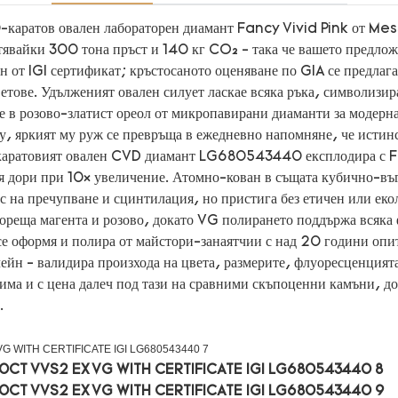
0-каратов овален лабораторен диамант Fancy Vivid Pink от Mes
тявайки 300 тона пръст и 140 кг CO₂ - така че вашето предложе
ен от IGI сертификат; кръстосаното оценяване по GIA се предла
ветове. Удълженият овален силует ласкае всяка ръка, символизи
те в розово-златист ореол от микропавирани диаманти за модерн
, яркият му руж се превръща в ежедневно напомняне, че истинск
каратовият овален CVD диамант LG680543440 експлодира с Fan
 дори при 10× увеличение. Атомно-кован в същата кубично-въгл
с на пречупване и сцинтилация, но пристига без етичен или ек
гореща магента и розово, докато VG полирането поддържа всяка 
се оформя и полира от майстори-занаятчии с над 20 години опит, 
чейн - валидира произхода на цвета, размерите, флуоресценцият
има и с цена далеч под тази на сравними скъпоценни камъни, доб
.