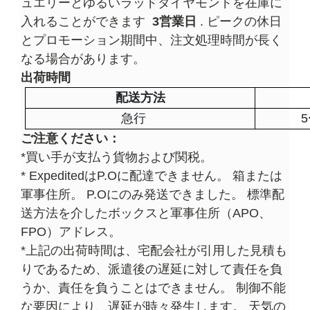
ュエリーとゆるいラッドダイヤモンドを在庫に
入れることができます
3営業日
. ピークの休日
とプロモーション期間中、注文処理時間が長く
なる場合があります。
出荷時間
配送方法
急行
ご注意ください：
*買い手が支払う貨物および関税。
* ExpeditedはP.Oに配達できません。 箱または
軍事住所。 P.Oにのみ発送できました。 標準配
送方法を介したボックスと軍事住所（APO、
FPO）アドレス。
*上記の出荷時間は、宅配会社が引用した見積も
りであるため、派遣後の遅延に対して責任を負
うか、責任を負うことはできません。 制御不能
な要因により、遅延が時々発生します。 天気の