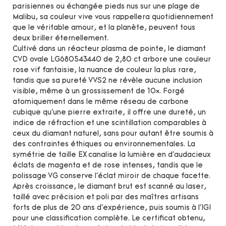
parisiennes ou échangée pieds nus sur une plage de
Malibu, sa couleur vive vous rappellera quotidiennement
que le véritable amour, et la planète, peuvent tous
deux briller éternellement.
Cultivé dans un réacteur plasma de pointe, le diamant
CVD ovale LG680543440 de 2,80 ct arbore une couleur
rose vif fantaisie, la nuance de couleur la plus rare,
tandis que sa pureté VVS2 ne révèle aucune inclusion
visible, même à un grossissement de 10×. Forgé
atomiquement dans le même réseau de carbone
cubique qu'une pierre extraite, il offre une dureté, un
indice de réfraction et une scintillation comparables à
ceux du diamant naturel, sans pour autant être soumis à
des contraintes éthiques ou environnementales. La
symétrie de taille EX canalise la lumière en d'audacieux
éclats de magenta et de rose intenses, tandis que le
polissage VG conserve l'éclat miroir de chaque facette.
Après croissance, le diamant brut est scanné au laser,
taillé avec précision et poli par des maîtres artisans
forts de plus de 20 ans d'expérience, puis soumis à l'IGI
pour une classification complète. Le certificat obtenu,