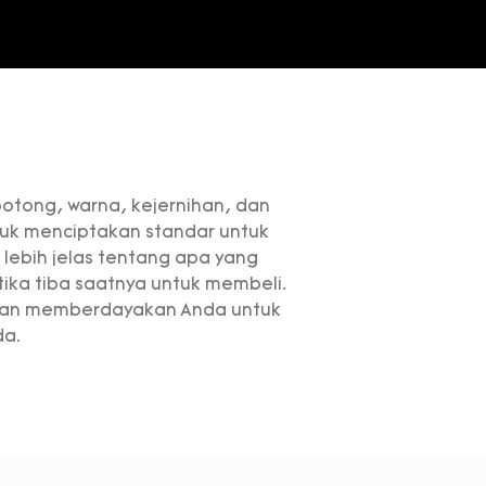
potong, warna, kejernihan, dan
ntuk menciptakan standar untuk
ebih jelas tentang apa yang
ika tiba saatnya untuk membeli.
akan memberdayakan Anda untuk
da.