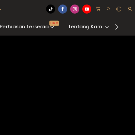
.
new
Perhiasan Tersedia
Tentang Kami
Pusat 