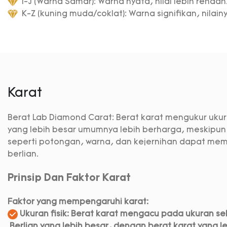
I-J (Warna Samar): Warna nyata, nilai lebih rendah
K-Z (kuning muda/coklat): Warna signifikan, nilain
Karat
Berat Lab Diamond Carat: Berat karat mengukur ukura
yang lebih besar umumnya lebih berharga, meskipun f
seperti potongan, warna, dan kejernihan dapat me
berlian.
Prinsip Dan Faktor Karat
Faktor yang mempengaruhi karat:
Ukuran fisik: Berat karat mengacu pada ukuran seb
Berlian yang lebih besar, dengan berat karat yang l