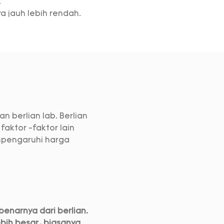
.
ya jauh lebih rendah.
n berlian lab. Berlian
aktor -faktor lain
mpengaruhi harga
enarnya dari berlian.
ebih besar, biasanya