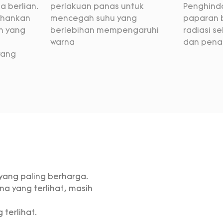
 berlian.
perlakuan panas untuk
Penghinda
ahankan
mencegah suhu yang
paparan 
n yang
berlebihan mempengaruhi
radiasi 
warna
dan pen
yang
 yang paling berharga.
na yang terlihat, masih
 terlihat.