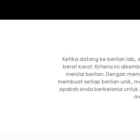
Ketika datang ke berlian lab,
berat karat. Kriteria ini dik
menilai berlian. Dengan me
membuat setiap berlian unik, m
Apakah Anda berbelanja untuk
me