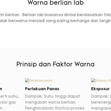
Warna berlian lab
berlian. Berlian lab biasanya dinilai berdasarkan ti
idak berwarna menjadi yang paling berharga dan langk
Prinsip dan Faktor Warna
n
Perlakuan Panas
Eksposur 
erti suhu,
Dampak: Suhu tinggi dapat
Dampak: 
sisi gas
mengubah warna berlian.
berenergi
an
Penghindaran: Kontrol proses
mengubah