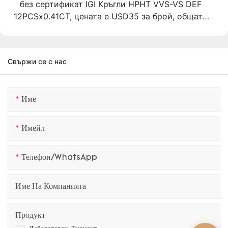
без сертификат IGI Кръгли HPHT VVS-VS DEF
12PCSx0.41CT, цената е USD35 за брой, общата
цена е USD420 Доставка до Австралия, цената
е USD35 Общата цена е USD455
Свържи се с нас
Име
Имейл
Телефон/WhatsApp
Име На Компанията
Продукт