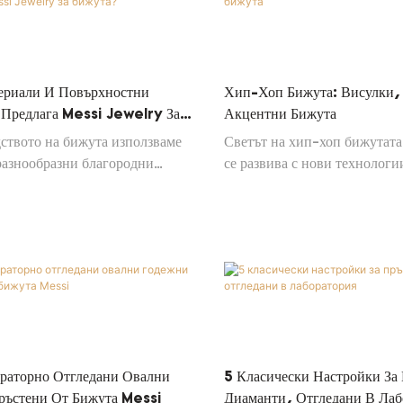
ериали И Повърхностни
Хип-Хоп Бижута: Висулки,
 Предлага Messi Jewelry За
Акцентни Бижута
ството на бижута използваме
Светът на хип-хоп бижутата
разнообразни благородни
се развива с нови технологи
лючително сребро проба 925 ,
дизайнерски подходи. Бъдет
-каратово злато и
информирани, останете отво
Тези материали са често срещан
иновации и най-важното, н
ъвременния пазар за изработка
си с увереност и гордост. В
одни, така и на фини бижута,
повече от декорация – те са
арят на различни продуктови
изкуство, което показва кои 
рания и бюджетни изисквания.
цените.
ораторно Отгледани Овални
5 Класически Настройки За
ръстени От Бижута Messi
Диаманти, Отгледани В Лаб