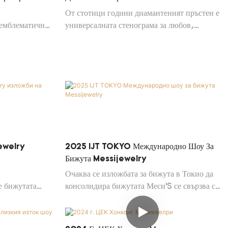
От стотици години диамантеният пръстен е
 емблематични
универсалната стенограма за любов,
ъбец, рамка,
преданост и важни етапи. Това, което се
 как всеки стил
промени през последното десетилетие, не е
ост, поддръжка
символиката, а науката.
ючва съвети за
ъжка и често
тени пръстени,
Jewelry
2025 IJT TOKYO Международно Шоу За
Бижута Messijewelry
Очаква се изложбата за бижута в Токио да
е бижутата
консолидира бижутата Меси’S се свързва с
широко,
азиатските и глобалните пазари, което
жута изложби
позволява нови възможности за съвместна
работа. Меси Бижута сърдечно приветства