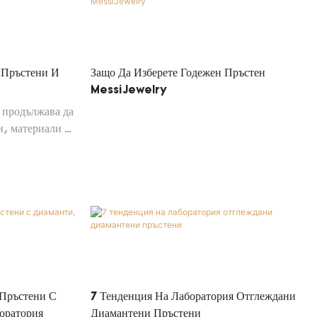
 Пръстени И
Защо Да Изберете Годежен Пръстен
MessiJewelry
 продължава да
и, материали и
е
рени за
осете бижутата
ашите бижута са
 носимо
сте и какво
 Пръстени С
7 Тенденция На Лаборатория Отглеждани
оратория
Диамантени Пръстени