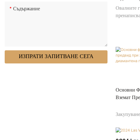
Овалните 
Съдържание
пренаписва
ИЗПРАТИ ЗАПИТВАНЕ СЕГА
Основни Ф
Вземат Пр
Лаборатор
Закупуване
диамантена
закупуване
процесът н