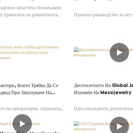
годежни пръстени тихомълком
т правилата на романтиката.
Приятно ръководство за пет
настройки на пръстените—з
ореол, павé, канал. Научете
балансира блясък, безопасн
и личностно изразяване. Вкл
пазаруване, съвети за поддр
задавани въпроси за диаман
отгледани в лаборатория.
актори, Които Трябва Да Се
Десетилетието На Global 
едвид При Закупуване На
Изложби На Messijewelry
на Диамантена Гривна
то на лаборатория, отраснала
През последното десетилети
 гривна, не е всичко за
Меси са преминали далеч и 
 на нещо красиво. Това е
участвайки в множество би
а търсене на такъв, който
по целия свят.