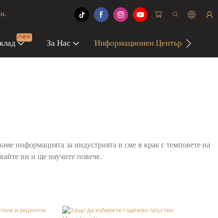
н.
new
клад
За Нас
Информационен Център
Свъ
аме информацията за индустрията и сме в крак с темповете на
вайте ни и ще научите повече.