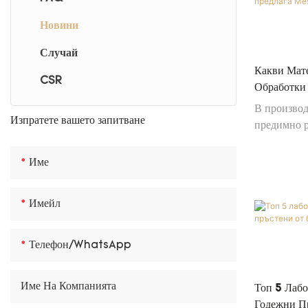
Новини
Случай
Какви Мат
CSR
Обработки
Бижута?
В производ
Изпратете вашето запитване
предимно 
метали, вк
14-каратово злато, 18
Име
платина . 
избор на с
Имейл
както на м
като отгов
позициони
Телефон/WhatsApp
Име На Компанията
Топ 5 Лаб
Годежни П