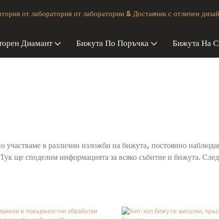
ория от лаборатория от лаборатории & Доставчик с отличен дизай
торен Диамант
Бижута По Поръчка
Бижута На С
о участваме в различни изложби на бижута, постоянно наблюдав
 Тук ще споделим информацията за всяко събитие и бижута. След