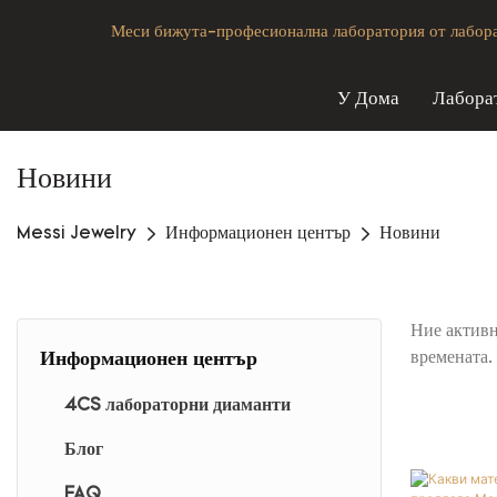
Меси бижута-професионална лаборатория от лаборат
У Дома
Лабора
Новини
Messi Jewelry
Информационен център
Новини
Ние активн
Информационен център
времената.
4CS лабораторни диаманти
Блог
FAQ