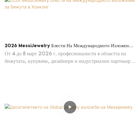
2026 MessiJewelry Блести На Международното Изложение
За Бижута В Хонконг
От 4 до 8 март 2026 г. професионалисти в областта на
бижутата, купувачи, дизайнери и индустриални партньори
от целия свят се събраха в Конгресния и изложбен център в
Хонконг за дългоочакваното Международно изложение за
бижута в Хонконг , водещата търговска платформа за
изящни бижута в Азия.