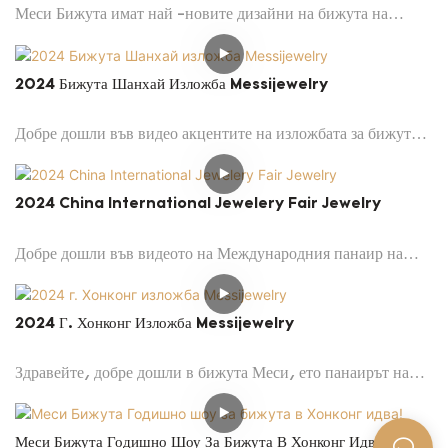
Меси Бижута имат най -новите дизайни на бижута на
изложбата.
2024 Бижута Шанхай Изложба Messijewelry
Добре дошли във видео акцентите на изложбата за бижута
през 2024 г.!
2024 China International Jewelery Fair Jewelry
Добре дошли във видеото на Международния панаир на
бижута през 2024 г.!
2024 Г. Хонконг Изложба Messijewelry
Здравейте, добре дошли в бижута Меси, ето панаирът на
бижута в Хонконг. Това са нашите цветни лабораторни
диаманти, които също имат лабораторни диаманти във
Меси Бижута Годишно Шоу За Бижута В Хонконг Идва!
формата на бял цвят.