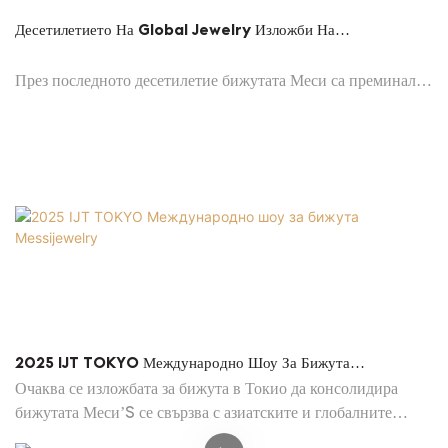
Десетилетието На Global Jewelry Изложби На
Messijewelry
През последното десетилетие бижутата Меси са преминали
далеч и широко, участвайки в множество бижута изложби
по целия свят.
2025 IJT TOKYO Международно Шоу За Бижута
Messijewelry
Очаква се изложбата за бижута в Токио да консолидира
бижутата Меси’S се свързва с азиатските и глобалните
пазари, което позволява нови възможности за съвместна