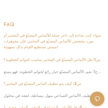
FAQ
سواء كنت بحاجة إلى تاجر جملة للألماس المصنّع في المختبر أو
مورد مخصص للألماس المصنّع في المختبر، فإن مجوهرات
ميسي تستطيع القيام بذلك بسهولة!
س1: هل الألماس المصنّع في المختبر مناسب لخواتم الخطوبة؟
ج1: نعم، الألماس المصنّع خيار رائع لخواتم الخطوبة. فهو يتمتع
بنفس بريق ومتانة الألماس الطبيعي، ولكنه غالبًا ما يكون أقل
تكلفة وأكثر مراعاةً للبيئة. اختيار الألماس المصنّع في المختبر
س2: كيف يتم تنظيف الماس المصنّع في المختبر؟
يمنحك رمزًا مذهلاً وأخلاقيًا ومستدامًا لحبك.
ج٢: تنظيف الألماس الصناعي سهل. ببساطة، انقعه في محلول
من الماء الدافئ وسائل غسيل الأطباق اللطيف لبضع دقائق، ثم
افركه برفق بفرشاة أسنان ناعمة. اشطفه جيدًا بالماء النظيف
س3: هل الألماس المصنّع في المختبر ألماس حقيقي؟