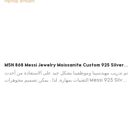
MSN 868 Messi Jewelry Moissanite Custom 925 Silver
Hiphop Arndant
تم تدريب مهندسينا وموظفينا بشكل جيد على الاستفادة من أحدث
التقنيات بمهارة. لذا ، يمكن تصميم مجوهرات Messi 925 Silver
Jewelry Hop Hop Moissanite Men Necklace خصيصًا
لتلبية الاحتياجات المختلفة على نطاق واسع. في الوقت الحاضر ،
يتم استخدامه عادة في حقل قلادات المجوهرات الراقية