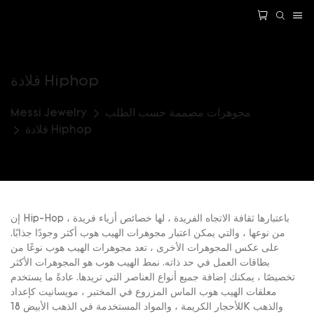
قلادة Hiphop
مجوهرات مصممة حسب الطلب
Messi Jewelry
قلادة Hiphop
إن Hip-Hop ، باعتبارها ثقافة الاتجاه الفريدة ، لها خصائص أزياء فريدة
من نوعها ، والتي يمكن اعتبار مجوهرات الهيب هوب أكثر وجودًا جذابًا.
على عكس المجوهرات الأخرى ، تعد مجوهرات الهيب هوب نوعًا من
بطاقات العمل في حد ذاته. نمط الهيب هوب هو المجوهرات الأكثر
تخصيصًا ، يمكنك إضافة جميع أنواع العناصر التي تريدها. عادةً ما يستخدم
معلقات الهيب هوب الماس المزروع في المختبر ، مويسانيت كإعداد
للأحجار الكريمة ، والمواد المستخدمة في الذهب الأبيض 18K والذهب