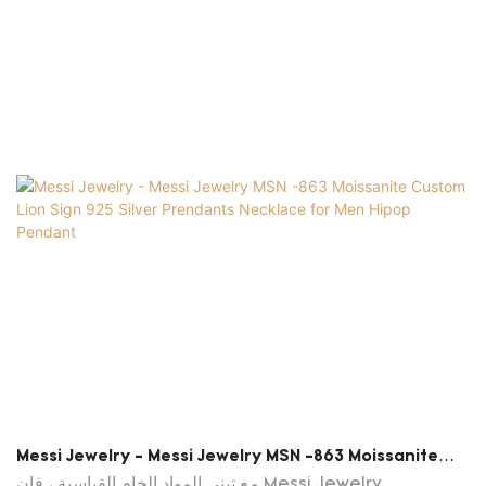
التقنيات المستوردة ؛ المجوهرات المخصصة هي جودة جودة 100
٪ وممتازة في الاستقرار. لديها الكثير من المزايا. سوف يستفيد
العملاء كثيرًا منه
Messi Jewelry - Messi Jewelry MSN -863 Moissanite
Custom Lion Sign 925 Silver Prendants Necklace For
مع تبني المواد الخام القياسية ، فإن Messi Jewelry