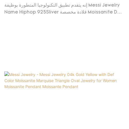
Arndant مخصصة Moissanite Def Color VVS Pendant
إنه يتقدم تطبيق التكنولوجيا المتطورة بوظيفة Messi Jewelry
Moissante قلادة
Name Hiphop 925Sliver قلادة مخصصة Moissanite Def
Color VVS. يمكن تصميمها لتلبية احتياجات العملاء المختلفين.