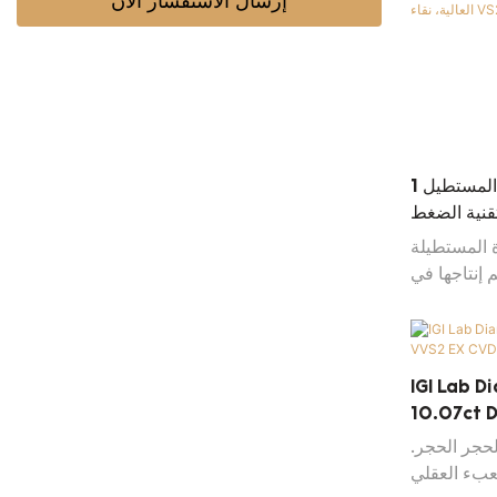
إرسال الاستفسار الآن
1 قيراط من الألماس الأصفر الزاهي المستطيل
تقنية الضغط
 نقاء VS2، حاصل
ة المستطيلة
IGI
 إنتاجها في
الحياة، وهو
قها من خلال
ارة العالية
المتقدمة.
IGI Lab 
10.07ct 
رات ميسي
لحجر الحجر.