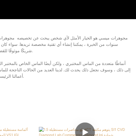
مجوهرات ميسي هو الخيار الأمثل لأي شخص يبحث عن تخصيصه
مجوهرات 
سنوات من الخبرة ، يمكننا إنشاء أي تقنية مخصصة تريدها. سواء كان 
أفكارك إلى الحياة. إن التزامنا بالدقة والاهتمام بالتفاصيل يجعل Messi Jewelry شريكًا موثوقًا للقطع المخصص.
إلى ذلك ، وسوف نجعل ذلك يحدث لك. لدينا العديد من الحالات الناجحة للم
أعمالنا الرئيسية ، مجهزة بموظفي خدمة العملاء المحترفين والموارد الأكثر وفرة ، فقط لتقديم تجربة رائعة.