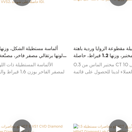
ة مقطوعة الزوايا وردية باهتة
مزروعة في المختبر، وزنها 1.2 قيراط، حاصلة
لونها برتقالي مصفر فاخر، مصنّعة
على شهادة VS1 IGI
بتقنية الضغط والحرارة العال
مختبر الماس من 0.3 CT إلى 10 CT. اتصل
الألماسة المستطيلة ذات اللو
VVS2، حاصلة على شهادة IGI.
عملاء لدينا للحصول على قائمة
المصفر الفاخر بوزن 6
Diamond Diamond Daily
المختبر بتقنية الضغط العالي ود
من قبل معهد الأحجار الكريمة ال
حجر كريم مذهل يعرض مزيجًا نابضًا
درجات اللون البرتقالي والأصفر.