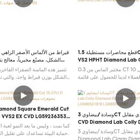
قطع محاصرات مستطيلة 1.5CT يتوهم الأزرق
VS2 HPHT Diamond Lab
الشكل، مصنّع مخبرياً، معالج ب
Diamond Igi شهادة
العالي ودرجة الحرارة العالية،
مختبر الماس من 0.3 CT إلى 10 CT. اتصل
تتميز هذه الماسة الصفراء الفاخر
على شهادة 
عملاء لدينا للحصول على قائمة
الشكل بوزن قيراط واحد، والتي تم
Diamond Diamond Daily
المختبر، بلون أصفر زاهي نابض ب
أعلى درجة كثافة لونية، تم تحقي
تقنية الضغط العالي ودرجة الحر
Diamond Square Emerald Cut
وسادة /بيضاوي 3CT يتوهم الوردي مقابل
D VVS2 EX CVD LG592363537
CVD Diamond Lab Colly 
| مجوه
كما نمت ، وليس ما بعد النمو لعبة ا
LG686501470 LG686501
وسادة /بيضاوي 3CT يتوهم الوردي مقابل CVD
حماية البيئة تساعدك على تقليل العبء العقلي.
LG686501818 LG6865018
Diamond Lab Clarm Diam