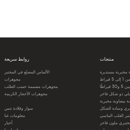
منتجات
روابط سريعة
 مخبرية مستديرة
الألماس المصنّع في المختبر
قيراط
مجوهرات
راطًا
مجوهرات مصممة حسب الطلب
لي ذو شكل فاخر
مجوهرات الأحجار الكريمة
ة بيضاوية مخبرية
ري وسادة الشكل
سوار وقلادة تنس
بر القلب الماسي
معلومات عنا
ختبري ملون فاخر
أخبار