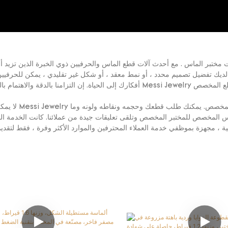
مختبر الماس
لديك تفضيل تصميم محدد ، أو نمط معقد ، أو شكل غير تقليدي ، يمكن للحرفيين ل
لا يمكن أن توفر لك Messi Jewelry أنماطًا متع
اس المخصص للمختبر المخصص وتلقى تعليقات جيدة من عملائنا. كانت الخدمة ال