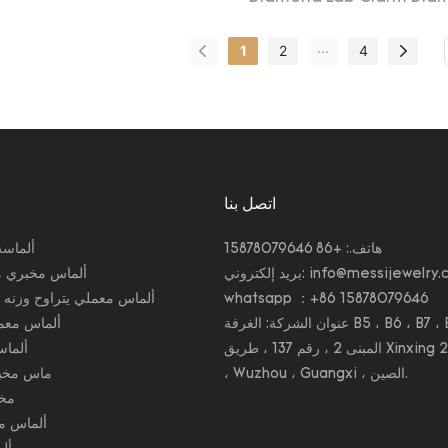
LG686501470 LG686501
LG686501818 LG686501
...
1
2
4
Pairs
اتصل بنا
هاتف.: +86 15878079646
ألماسة
info@messijewelry.
بريد إلكتروني:
ألماس مخبري من 1 إلى 5 
whatsapp ：+86 15878079646
ألماس معملي يتراوح وزنه بين 5 و30 قي
عنوان الشركة: الغرفة B5 ، B6 ، B7 ، B8 ،
ألماس معم
المبنى 2 ، رقم 137 ، طريق Xinxing 2nd
ألماس
، Wuzhou ، Guangxi ، الصين.
ماس مخب
مخت
ألماس م