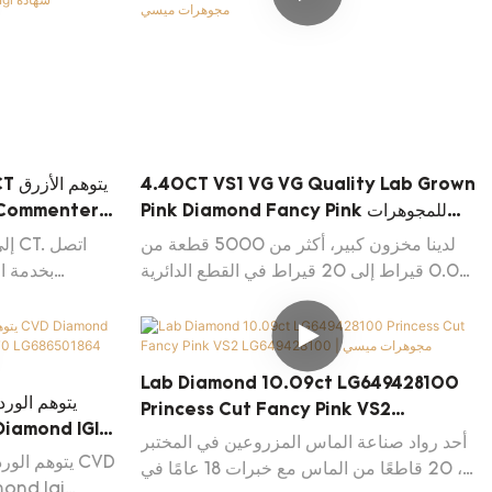
4.40CT VS1 VG VG Quality Lab Grown
Pink Diamond Fancy Pink للمجوهرات
 Commenter
LG647442200 | مجوهرات ميسي
لدينا مخزون كبير، أكثر من 5000 قطعة من
0.01 قيراط إلى 20 قيراط في القطع الدائرية
بخدمة ال
والرائعة متوفرة في المخزون، وخيارات متنوعة
 Update
بجودة 4C مختلفة
Lab Diamond 10.09ct LG649428100
Princess Cut Fancy Pink VS2
Diamond IGI
LG649428100 | مجوهرات ميسي
أحد رواد صناعة الماس المزروعين في المختبر
864
، 20 قاطعًا من الماس مع خبرات 18 عامًا في
82
ond Igi