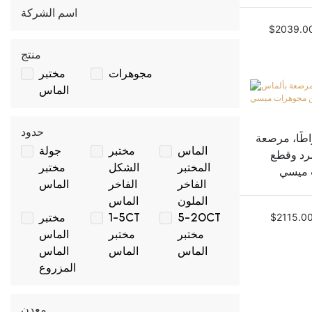
اسم الشركة
$
2039.0
منتج
مجوهرات
مختبر
الماس
حدود
الذهب عيار 18 قيراطًا، مرصعة
الماس
مختبر
جولة
رد وقطع
المختبر
الشكل
مختبر
الفاخر
الفاخر
الماس
الملون
الماس
$
2115.0
5-20CT
1-5CT
مختبر
مختبر
مختبر
الماس
الماس
الماس
الماس
المزروع
معدن