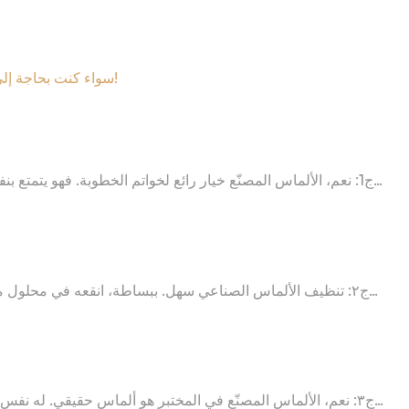
سواء كنت بحاجة إلى تاجر جملة للألماس المصنّع في المختبر أو مورد مخصص للألماس المصنّع في المختبر، فإن مجوهرات ميسي تستطيع القيام بذلك بسهولة!
ج1: نعم، الألماس المصنّع خيار رائع لخواتم الخطوبة. فهو يتمتع ب
ج٢: تنظيف الألماس الصناعي سهل. ببساطة، انقعه في محلول م
ج٣: نعم، الألماس المصنّع في المختبر هو ألماس حقيقي. له نفس 