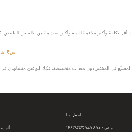
س5: هل يمكنك التمييز بين الألماس الطبيعي والألماس المصنّع في المختبر؟
س المصنّع في المختبر دون معدات متخصصة. فكلا النوعين متشابهان في ال
اتصل بنا
هاتف.: +86 15878079646
ألماسة