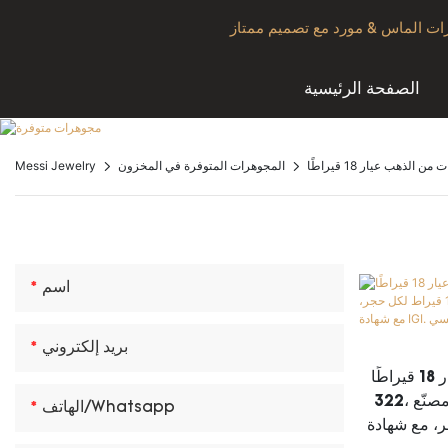
الصفحة الرئيسية
ن الذهب عيار 18 قيراطًا
المجوهرات المتوفرة في المخزون
Messi Jewelry
اسم
بريد إلكتروني
أقراط من الذهب عيار 18 قيراطًا، MSE-
322، مرصعة بحجر ألماس دائري مصنّع
الهاتف/whatsapp
لكل حجر، مع شهادة