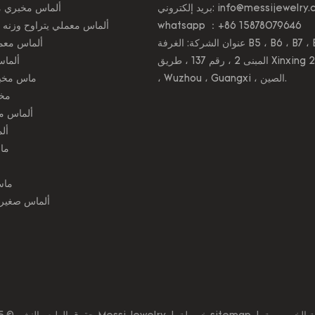
info@messijewelry.
بريد إلكتروني:
ألماس مخبري من 1 إلى 5 
whatsapp ：+86 15878079646
ألماس معملي يتراوح وزنه بين 5 و30 قي
عنوان الشركة: الغرفة B5 ، B6 ، B7 ، B8 ،
ألماس معم
المبنى 2 ، رقم 137 ، طريق Xinxing 2nd
ألماس
، Wuzhou ، Guangxi ، الصين.
ماس مخب
مخت
ألماس م
أل
ما
ماس
ألماس صغير 