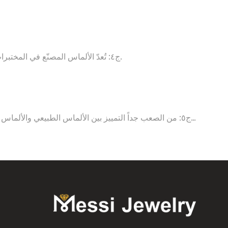
ج٤: تُعدّ الألماس المصنّع في المختبرات أقل تكلفةً وأكثر ملاءمةً للبيئة وأكثر استدامةً من الألماس الطبيعي. كما أنها توفر بديلاً خالياً من النزاعات دون المساس بالجودة أو الجمال.
ج٥: من الصعب جداً التمييز بين الألماس الطبيعي والألما