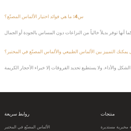
بها.
س4: ما هي فوائد اختيار الألماس المصنّع؟
شكل والأداء. ولا يستطيع تحديد الفروقات إلا خبراء الأحجار الكريمة
المدربون باستخدام أدوات متطورة.
منتجات
روابط سريعة
 مخبرية مستديرة
الألماس المصنّع في المختبر