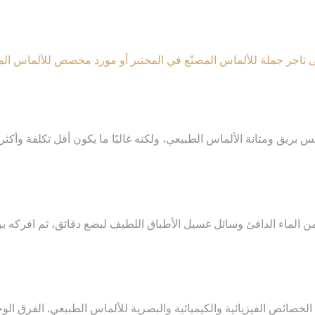
نفس بريق ومتانة الألماس الطبيعي، ولكنه غالبًا ما يكون أقل تكلفة وأكثر م
ن الماء الدافئ وسائل غسيل الأطباق اللطيف لبضع دقائق، ثم افركه ب
قماش خالية من الوبر. التنظيف المنتظم سيحافظ على بريق ألماسِك.
الخصائص الفيزيائية والكيميائية والبصرية للألماس الطبيعي. الفرق الو