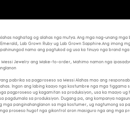
Alahas naghatag og alahas nga mutya. Ang mga nag-unang mga 
Emerald, Lab Grown Ruby ug Lab Grown Sapphire.Ang imong mg
Gipahinungod namo ang pagtukod og usa ka tinuyo nga brand nga
 Messi Jewelry ang Make-to-order, Mahimo namon nga ipasadya
anglanon
ang pabrika sa pagproseso sa Messi Alahas mao ang responsabl
alahas. Ingon ang labing kaayo nga kostumbre nga mga tiggama s
ga pagproseso ug kagamitan sa produksiyon, usa ka maayo ug h
 sa pagdumala sa produksiyon. Dugang pa, ang kompanya nagsun
g mga panginahanglanon sa mga kostumer, ug nagtumong sa pa
mga proseso hugot nga gikontrol aron masiguro nga ang mga pro