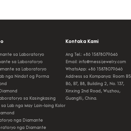
liver rainbow gold nga
wholesale nakapasar s
a CZ yellow gold bangle
pagsulay nga gihimo s
ras gihimo nga lig-on nga
professional QC inspect
nce ug taas nga kalidad.
Paggamit sa mga mater
nay daghang mga gamit sa
gitanyag sa kasaligan 
alapad nga mga Fine Jewelry
supplier sa hilaw nga ma
to
Kontaka Kami
Growd Diamond; Bulawa
; Ang Custom nga Alahas
amante sa Laboratoryo
Ang Tel.: +86 15878079646
on apan kusgan nga pa
mante sa Laboratoryo
Email:
info@messijewelry.com
Kini adunay daghang m
amante sa Laboratoryo
WhatsApp: +86 15878079646
nga bag-o ug independ
ab nga Nindot og Porma
Address sa Kompanya: Room B5
naugmad, nga nagmug
ond
B6, B7, B8, Building 2, No. 137,
mga benepisyo
 Diamond
Xinxing 2nd Road, Wuzhou,
aboratoryo sa Kasingkasing
GuangXi, China.
a Lab nga May Lain-laing Kolor
Diamond
ratoryo nga Diamante
oratoryo nga Diamante