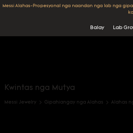
Messi Alahas-Propesyonal nga naandan nga lab nga gipa
ka
Balay
Lab Gr
Kwintas nga Mutya
Messi Jewelry
Gipahiangay nga Alahas
Alahas n