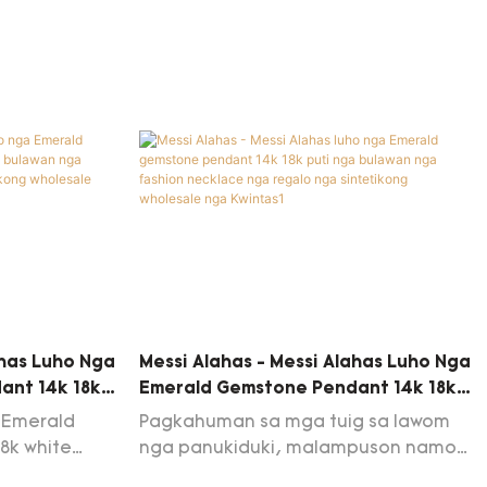
da nga
proseso sa paghimo sa produkto. Kini
 kami
padayon nga napamatud-an nga
 mga
kini kaylap nga magamit sa (mga)
pamatuod
natad sa aplikasyon sa Messi nga
ihok sa
alahas DEF nga kolor nga pakyawan
iini sa
puti nga bulawan nga fashion
Alahas nga
moissanite diamante nga kwintas
ahas Luho Nga
Messi Alahas - Messi Alahas Luho Nga
ant 14k 18k
Emerald Gemstone Pendant 14k 18k
ashion
Puti Nga Bulawan Nga Fashion
y Emerald
Pagkahuman sa mga tuig sa lawom
ntetikong
Necklace Nga Regalo Nga
8k white
nga panukiduki, malampuson namon
Sintetikong Wholesale Nga Kwintas1
ft synthetic
nga naugmad ang usa ka bag-o nga