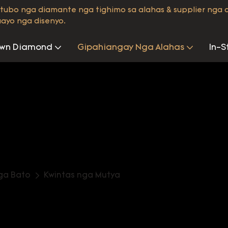
tubo nga diamante nga tighimo sa alahas & supplier nga
ayo nga disenyo.
own Diamond
Gipahiangay Nga Alahas
In-S
ga Bato
Kwintas nga Mutya