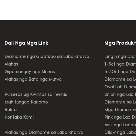
MSB-527 s
alahas ng
nga pulse
performa
Kini adu
usa ka h
Dali Nga Mga Link
Mga Produk
Rings
Diamante nga Gipatubo sa Laboratoryo
Lingin nga Di
Alahas
1-5ct nga Dia
Gipahiangay nga Alahas
5-30ct nga Di
Alahas nga Bato nga Mutya
Diamante sa L
Oval Lab Diam
Pulseras ug Kwintas sa Tennis
Unlan nga Lab
Mahitungod Kanamo
Diamante sa L
Balita
Mga Diamante s
Kontaka Kami
Pink nga Lab 
Asul nga Labo
Alahas nga Diamante sa Laboratoryo
Dilaw nga Lab