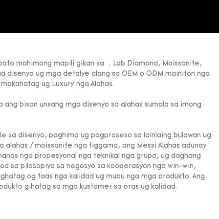
bato mahimong mapili gikan sa ，Lab Diamond, Moissanite,
a disenyo ug mga detalye alang sa OEM o ODM mainiton nga
 makahatag ug Luxury nga Alahas.
 ang bisan unsang mga disenyo sa alahas sumala sa imong
e sa disenyo, paghimo ug pagproseso sa lainlaing bulawan ug
a alahas / moissanite nga tiggama, ang Messi Alahas adunay
anas nga propesyonal nga teknikal nga grupo, ug daghang
od sa pilosopiya sa negosyo sa kooperasyon nga win-win,
ghatag og taas nga kalidad ug mubu nga mga produkto. Ang
dukto gihatag sa mga kustomer sa oras ug kalidad.