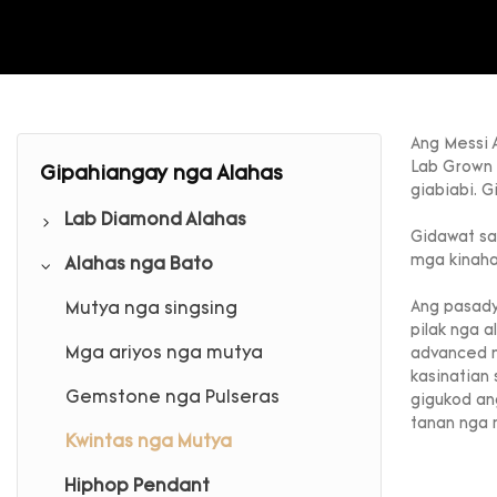
Ang Messi 
Lab Grown 
Gipahiangay nga Alahas
giabiabi. 
Lab Diamond Alahas
Gidawat sa
mga kinah
Alahas nga Bato
Lab diamante singsing
Ang pasady
Lab nga diamante nga ariyos
Mutya nga singsing
pilak nga 
Lab diamante nga pulseras
Mga ariyos nga mutya
advanced n
kasinatian
Lab Diamond Kwintas
Gemstone nga Pulseras
gigukod an
tanan nga 
Kwintas nga Mutya
Hiphop Pendant