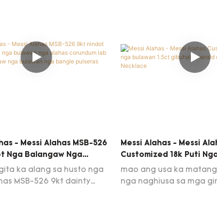
has - Messi Alahas MSB-526
Messi Alahas - Messi Al
ot Nga Balangaw Nga
Customized 18k Puti Ng
Nga Alahas Corundum Lab
1.5ct Gibuhat Emerald 
ita ka alang sa husto nga
mao ang usa ka matang
a Dilaw Nga Bulawan Nga
Kwintas Necklace
has MSB-526 9kt dainty
nga naghiusa sa mga g
ulseras Kwintas
gold alahas corundum lab
aesthetics. Gidisenyo ki
yellow nga bulawan nga
makatarunganon nga ist
a pulseras alang sa
matahum nga hitsura, 