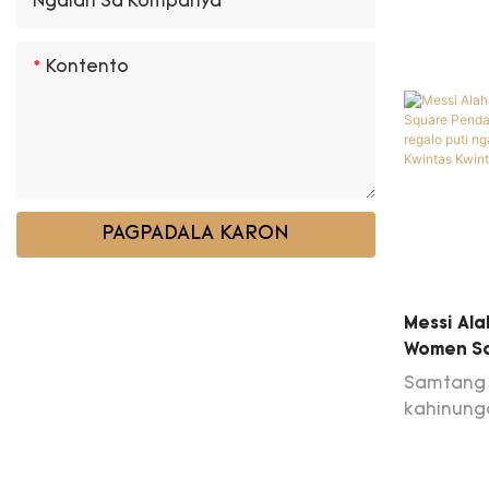
Ngalan Sa Kompanya
lainlaing
among mg
Kontento
nga kalid
nga naa k
Masinati 
nga prod
tiggama 
Gems Co.
PAGPADALA KARON
halapad 
Rings al
nga pag
Messi Ala
Women Sq
Custom E
Samtang 
Regalo P
kahinungd
Romantik
nga kati
Kwintas
gimaneho
kami pipi