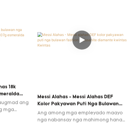
mata sa mga
Necklace.Ang produkto naglangkob
ga materyales
sa halapad nga mga han-ay sa
ad nga mga
aplikasyon ug makita sa (mga) natad
 nga adunay
sa Fine Jewelry Necklaces
ndayag
has 18k
smeralda
Messi Alahas - Messi Alahas DEF
smeralda Nga
augmad ang
Kolor Pakyawan Puti Nga Bulawan
ntas
ng mga
Fashion Moissanite Diamante
Ang among mga empleyado maayo
18k bulawan
Kwintas Kwintas
nga nabansay nga mahimong hanas
0.6ct
sa paggamit sa teknolohiya sa