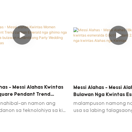
 mga kinahanglanon. Ang
aron makuha ang mga 
a produkto adunay nindot
tawo. Gihimo sa hilaw n
ad ug serbisyo. Sigurado
nga nakapasar sa kalid
a sa husto nga lugar.
pagsulay, kini espesyal
ang labing taas nga kalidad
maayo kaayo nga pasu
ukto sa tinuud nga mga
lamang sa Wuzhou Messi
, Ltd..Naghatag kami usa ka
nga hanay sa Fine Jewelry
ang sa imong adlaw-adlaw
gamit
has - Messi Alahas Kwintas
Messi Alahas - Messi Ala
uare Pendant Trend
Bulawan Nga Kwintas E
merald Nga Gihimo Nga
0.6ct Pendant 2.07g E
nahibal-an namon ang
malampuson namong n
uti Nga Bulawan
Kwintas Alahas Nga Kwi
anon sa teknolohiya sa kini
usa sa labing talagsao
ong Party Wedding Kwintas
lingban sa negosyo nga
produkto-Messi Alahas 
 sa teknolohiya, nakahimo
nga kwintas esmeralda 
la ka mga inobasyon ug