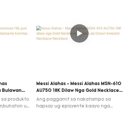
ahas
Messi Alahas - Messi Alahas MSN-610
a Bulawan
AU750 18K Dilaw Nga Gold Necklace
Diamante
Alahas Lab Grown Emerald Necklace
 sa produkto
Ang paggamit sa nakatampo sa
Necklace
imbuhaton ug
hapsay ug episyente kaayo nga
ni nga usa ka
proseso sa paggama sa Messi Alahas
ruktura ug
MSN-610 AU750 18K yellow nga Gold
maayo kaayo
Necklace Alahas Lab Grown Emerald