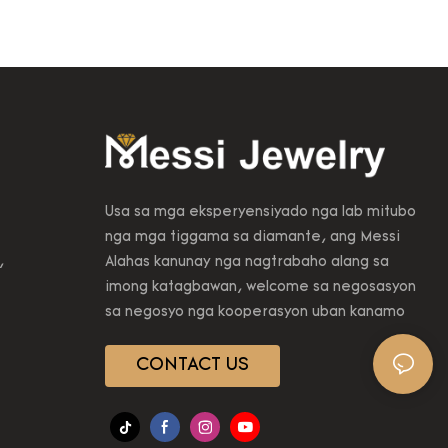
a mga
Messi Jewelry luxury Emerald
a among
gemstone pendant 14k 18k white
ors.
gold fashion necklace gift synthetic
yales nga
wholesale.Sa pagkakaron, kini nga
nga mga
teknolohiya mao ang lider sa
teryales, Lab
industriya
n nga Alahas
 adunay lig-
sundayag.
Usa sa mga eksperyensiyado nga lab mitubo
ga bentaha
nga mga tiggama sa diamante, ang Messi
ente nga
,
Alahas kanunay nga nagtrabaho alang sa
na daghang
imong katagbawan, welcome sa negosasyon
sa negosyo nga kooperasyon uban kanamo
CONTACT US