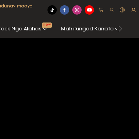
 adunay maayo
new
tock Nga Alahas
Mahitungod Kanato
Sen