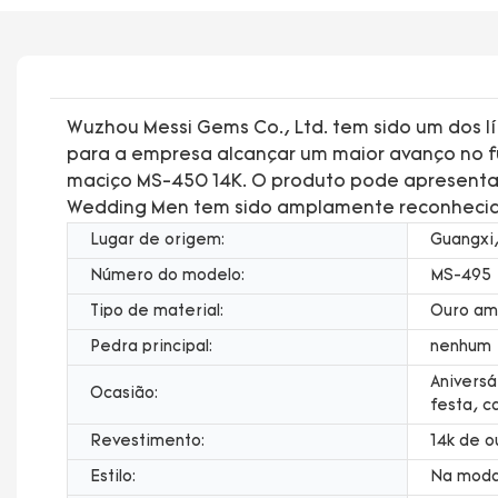
Wuzhou Messi Gems Co., Ltd. tem sido um dos lí
para a empresa alcançar um maior avanço no f
maciço MS-450 14K. O produto pode apresentar s
Wedding Men tem sido amplamente reconhecido
Lugar de origem:
Guangxi,
Número do modelo:
MS-495
Tipo de material:
Ouro am
Pedra principal:
nenhum
Aniversá
Ocasião:
festa, 
Revestimento:
14k de o
Estilo:
Na moda