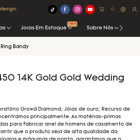
design.
new
as
Joias Em Estoque
Sobre Nós
Cen
 Ring Bandy
-450 14K Gold Gold Wedding
oratório Growd Diamond; Jóias de ouro; Recurso de
oncentramos principalmente. As matérias-primas
das para fabricar anel de homens de casamento de
antir que o produto seja de alta qualidade da
ologias e máquinas de ponta, garantimos que o