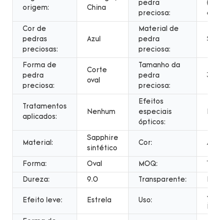
pedra
(la
origem:
China
preciosa:
cri
Cor de
Material de
pedras
Azul
pedra
Saf
preciosas:
preciosa:
Forma de
Tamanho da
Corte
pedra
pedra
3x5
oval
preciosa:
preciosa:
Efeitos
Tratamentos
Nenhum
especiais
Est
aplicados:
ópticos:
Sapphire
Material:
Cor:
Azu
sintético
Forma:
Oval
MOQ:
10
Dureza:
9.0
Transparente:
Ne
Jói
Efeito leve:
Estrela
Uso:
jóia