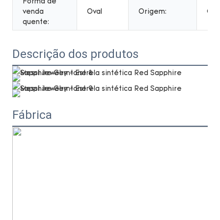
Forma de
venda
Oval
Origem:
Chi
quente:
Descrição dos produtos
Fábrica