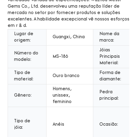
variedade variada de especificações. Wuzhou Messi
Gems Co., Ltd. desenvolveu uma reputação líder de
mercado no setor por fornecer produtos e soluções
excelentes. A habilidade excepcional vê nossos esforços
em r & d.
Lugar de
Nome da
Guangxi, China
origem:
marca:
Jóias
Número do
MS-186
Principais
modelo:
Material:
Tipo de
Forma de
Ouro branco
material:
diamante:
Homens,
Pedra
Gênero:
unissex,
principal:
feminino
Tipo de
Anéis
Ocasião:
jóia: