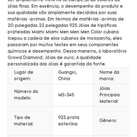
ser amplamente visto no (s) campo (s) de colares de
jóias finas. Em essência, o desempenho do produto e
sua qualidade são amplamente decididos por suas
matérias -primas. Em termos de matérias -primas de
20 polegadas 22 polegadas 925 Jóias de hipóficas
prateadas Miami Miami Men Men Men Colar cubano
Icepou a cadeia de elos cubanos de moissanita, eles
passaram por muitos testes em seus componentes
químicos e desempenho. Dessa maneira, o laboratório
Growd Diamond; Jóias de ouro; A qualidade
personalizada das jóias é garantida da fonte.
Lugar de
Guangxi,
Nome da
origem:
China
marca:
Jóias
Número do
MS-345
Principais
modelo:
Material:
Tipo de
925 prata
Gênero:
material:
esterlina