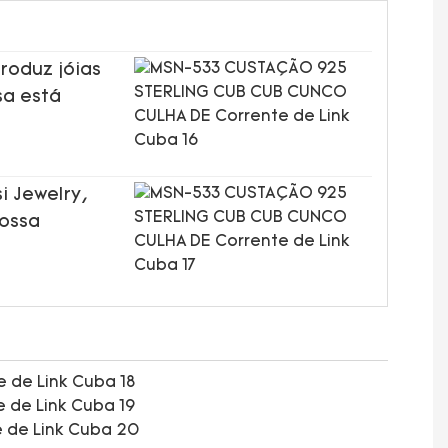
roduz jóias
sa está
i Jewelry,
nossa