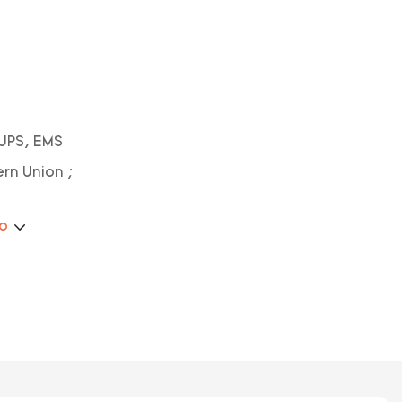
 UPS, EMS
ern Union ;
ão