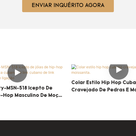
ENVIAR INQUÉRITO AGORA
Colar Estilo Hip Hop Cub
ry-MSN-518 Icepto De
Cravejado De Pedras E Mo
p-Hop Masculino De Moça
Link Cubano De Link
eia De Ligação