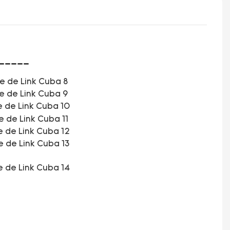
-----