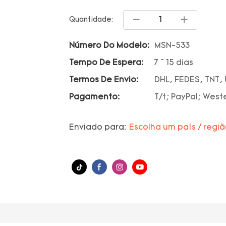
Quantidade:
Número Do Modelo:
MSN-533
Tempo De Espera:
7 ~ 15 dias
Termos De Envio:
DHL, FEDES, TNT,
Pagamento:
T/t; PayPal; West
Enviado para:
Escolha um país / regi