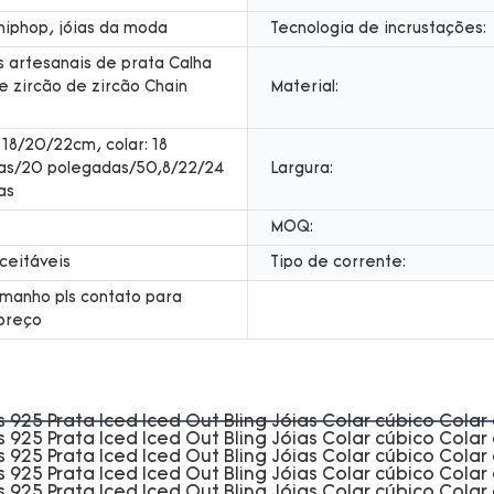
hiphop, jóias da moda
Tecnologia de incrustações:
s artesanais de prata Calha
e zircão de zircão Chain
Material:
: 18/20/22cm, colar: 18
as/20 polegadas/50,8/22/24
Largura:
as
MOQ:
ceitáveis
Tipo de corrente:
manho pls contato para
preço