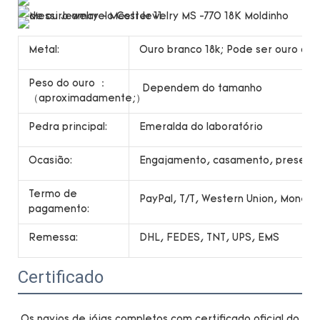
Metal:
Ouro branco 18k; Pode ser ouro ama
Peso do ouro ：
Dependem do tamanho
（aproximadamente;）
Pedra principal:
Emeralda do laboratório
Ocasião:
Engajamento, casamento, presente,
Termo de
PayPal, T/T, Western Union, Money
pagamento:
Remessa:
DHL, FEDES, TNT, UPS, EMS
Certificado
Os navios de jóias completos com certificado oficial do 