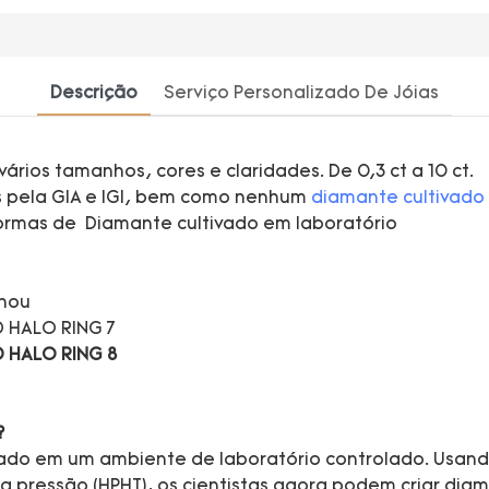
Descrição
Serviço Personalizado De Jóias
ios tamanhos, cores e claridades. De 0,3 ct a 10 ct.
os pela GIA e IGI, bem como nenhum
diamante cultivado
ormas de Diamante cultivado em laboratório
zhou
?
cado em um ambiente de laboratório controlado. Usan
lta pressão (HPHT), os cientistas agora podem criar 