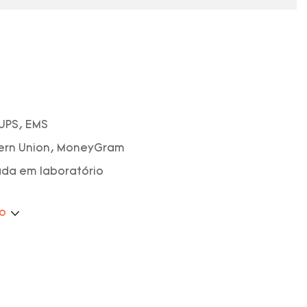
 UPS, EMS
tern Union, MoneyGram
ada em laboratório
ão