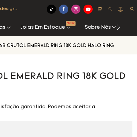
design.
new
as
Joias Em Estoque
Sobre Nós
Cen
AB CRUTOL EMERALD RING 18K GOLD HALO RING
OL EMERALD RING 18K GOLD
isfação garantida. Podemos aceitar a