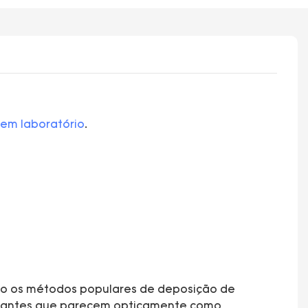
 em laboratório
.
do os métodos populares de deposição de
diamantes que parecem opticamente como