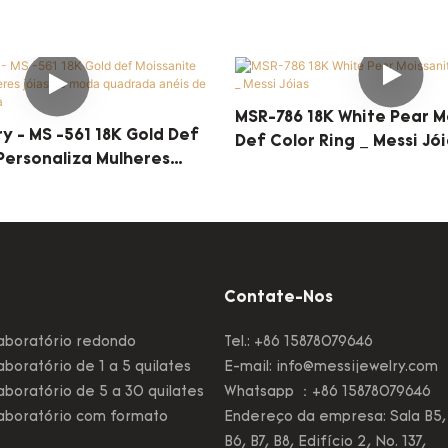
MSR-786 18K White Pear M
ry - MS -561 18K Gold Def
Def Color Ring _ Messi Jó
Personaliza Mulheres
oda Quadrada Anéis De
eralda
Contate-Nos
aboratório redondo
Tel.: +86 15878079646
boratório de 1 a 5 quilates
E-mail:
info@messijewelry.com
boratório de 5 a 30 quilates
Whatsapp ：+86 15878079646
aboratório com formato
Endereço da empresa: Sala B5,
B6, B7, B8, Edifício 2, No. 137,