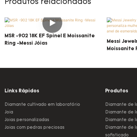
Produtos relacionados
MSR -902 18K EF Spinel E Moissanite
Messi Jewel
Ring -Messi Jóias
Moissanite 
Jóias De M
Anel De Esm
Links Rápidos
Produtos
Diamante cultivado em laboratório
Diamante de l
Joia
Diamante de la
Joias personalizadas
Diamante de la
Joias com pedras preciosas
Diamante de l
sofisticado