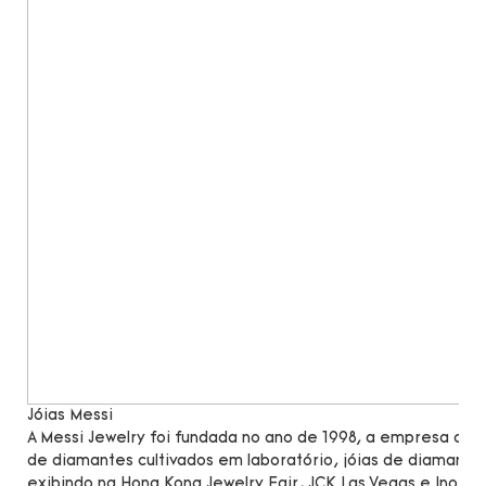
Jóias Messi
A Messi Jewelry foi fundada no ano de 1998, a empresa c
de diamantes cultivados em laboratório, jóias de diamante
exibindo na Hong Kong Jewelry Fair, JCK Las Vegas e Inorg