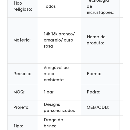
Tecnologia
Tipo
C
Todos
de
religioso:
d
incrustações:
Br
q
14k 18k branco/
mo
Nome do
Material:
amarelo/ ouro
Jó
produto:
rosa
n
p
2
Amigável ao
F
Recurso:
meio
Forma:
r
ambiente
E
MOQ:
1 par
Pedra:
Mo
Designs
C
Projeto:
OEM/ODM:
personalizados
b
Droga de
Tipo:
brinco