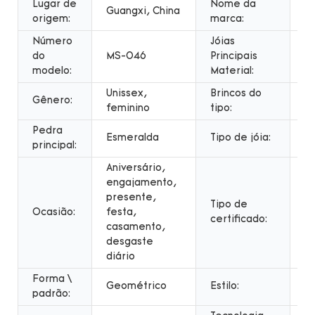
Lugar de
Nome da
Guangxi, China
Jó
origem:
marca:
Número
Jóias
do
MS-046
Principais
O
modelo:
Material:
Unissex,
Brincos do
Gênero:
Br
feminino
tipo:
Pedra
Esmeralda
Tipo de jóia:
E
principal:
Aniversário,
engajamento,
presente,
Tipo de
Av
Ocasião:
festa,
certificado:
te
casamento,
desgaste
diário
Forma \
B
Geométrico
Estilo:
padrão:
m