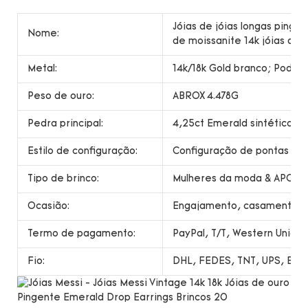
Jóias de jóias longas pinge
Nome:
de moissanite 14k jóias de 
Metal:
14k/18k Gold branco; Pode s
Peso de ouro:
ABROX 4.478G
Pedra principal:
4,25ct Emerald sintético
Estilo de configuração:
Configuração de pontas
Tipo de brinco:
Mulheres da moda & APOS; 
Ocasião:
Engajamento, casamento, pr
Termo de pagamento:
PayPal, T/T, Western Unio
Fio:
DHL, FEDES, TNT, UPS, EMS