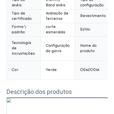
Tipo de
Eternity
Tipo de
anéis:
Band anéis
configuração:
Tipo de
Avaliação de
Revestimento:
certificado:
terceiros
Forma \
corte
Estilo:
padrão:
esmeralda
Tecnologia
Configuração
Nome do
de
da garra
produto:
incrustações:
Cor:
Verde
OEM/ODM:
Descrição dos produtos