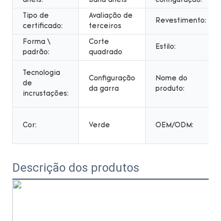
anéis:
Band anéis
configuração:
Tipo de
Avaliação de
Revestimento:
certificado:
terceiros
Forma \
Corte
Estilo:
padrão:
quadrado
Tecnologia
Configuração
Nome do
de
da garra
produto:
incrustações:
Cor:
Verde
OEM/ODM:
Descrição dos produtos