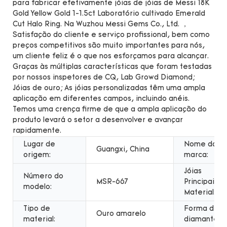
para fabricar efetivamente jóias de jóias de Messi 18K
Gold Yellow Gold 1-1.5ct Laboratório cultivado Emerald
Cut Halo Ring. Na Wuzhou Messi Gems Co., Ltd. ，
Satisfação do cliente e serviço profissional, bem como
preços competitivos são muito importantes para nós,
um cliente feliz é o que nos esforçamos para alcançar.
Graças às múltiplas características que foram testadas
por nossos inspetores de CQ, Lab Growd Diamond;
Jóias de ouro; As jóias personalizadas têm uma ampla
aplicação em diferentes campos, incluindo anéis.
Temos uma crença firme de que a ampla aplicação do
produto levará o setor a desenvolver e avançar
rapidamente.
Lugar de
Nome da
Guangxi, China
origem:
marca:
Jóias
Número do
MSR-667
Principais
modelo:
Material:
Tipo de
Forma de
Ouro amarelo
material:
diamante: