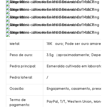
Metal:
18K ouro; Pode ser ouro amarelo, 
Peso de ouro:
3.5g （aproximadamente; Depende
Pedra principal:
Esmeralda cultivada em laboratório
Pedra lateral:
/
Ocasião:
Engajamento, casamento, presente,
Termo de
PayPal, T/T, Western Union, Money
pagamento: