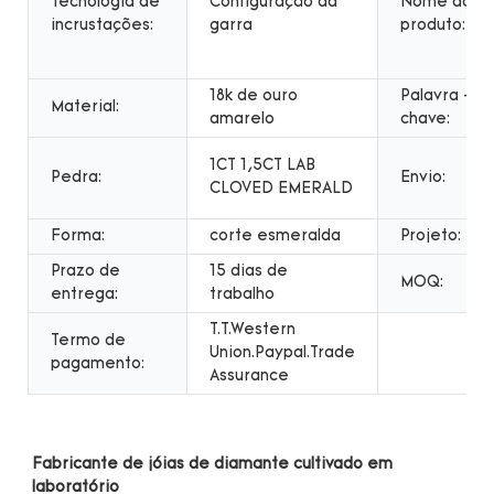
Tecnologia de
Configuração da
Nome do
incrustações:
garra
produto:
18k de ouro
Palavra -
Material:
amarelo
chave:
1CT 1,5CT LAB
Pedra:
Envio:
CLOVED EMERALD
Forma:
corte esmeralda
Projeto:
Prazo de
15 dias de
MOQ:
entrega:
trabalho
T.T.Western
Termo de
Union.Paypal.Trade
pagamento:
Assurance
Fabricante de jóias de diamante cultivado em 