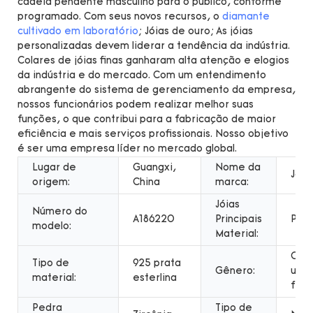
cadeia pendente masculino para o público, conforme
programado. Com seus novos recursos, o
diamante
cultivado em laboratório
; Jóias de ouro; As jóias
personalizadas devem liderar a tendência da indústria.
Colares de jóias finas ganharam alta atenção e elogios
da indústria e do mercado. Com um entendimento
abrangente do sistema de gerenciamento da empresa,
nossos funcionários podem realizar melhor suas
funções, o que contribui para a fabricação de maior
eficiência e mais serviços profissionais. Nosso objetivo
é ser uma empresa líder no mercado global.
Lugar de
Guangxi,
Nome da
Jóia
origem:
China
marca:
Jóias
Número do
A186220
Principais
Prat
modelo:
Material:
Cria
Tipo de
925 prata
Gênero:
unis
material:
esterlina
femi
Pedra
Tipo de