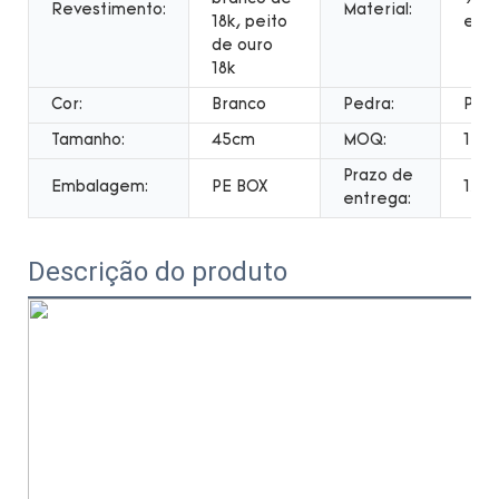
Revestimento:
Material:
18k, peito
este
de ouro
18k
Cor:
Branco
Pedra:
Ped
Tamanho:
45cm
MOQ:
1PCs
Prazo de
Embalagem:
PE BOX
12 d
entrega:
Descrição do produto