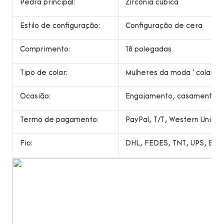
Pedra principal:
Zircônia cúbica
Estilo de configuração:
Configuração de cera
Comprimento:
18 polegadas
Tipo de colar:
Mulheres da moda ' colar
Ocasião:
Engajamento, casamento, pr
Termo de pagamento:
PayPal, T/T, Western Unio
Fio:
DHL, FEDES, TNT, UPS, EMS