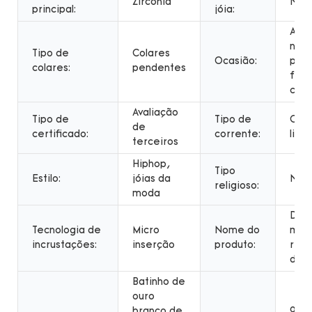
Zircônia
NEC
principal:
jóia:
Aniv
noiv
Tipo de
Colares
Ocasião:
pres
colares:
pendentes
fest
cas
Avaliação
Tipo de
Tipo de
Cad
de
certificado:
corrente:
links
terceiros
Hiphop,
Tipo
Estilo:
jóias da
NO
religioso:
moda
Desi
Tecnologia de
Micro
Nome do
mai
incrustações:
inserção
produto:
rec
de c
Batinho de
ouro
branco de
925 