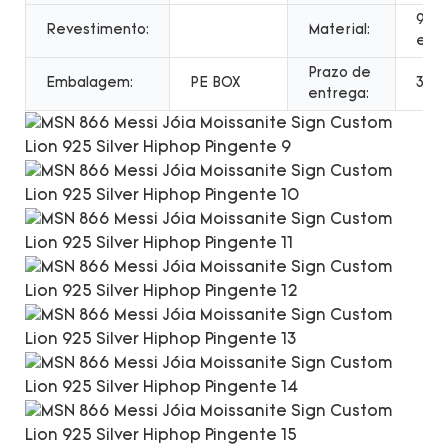
925 
Revestimento:
Material:
este
Prazo de
Embalagem:
PE BOX
3-7 
entrega: