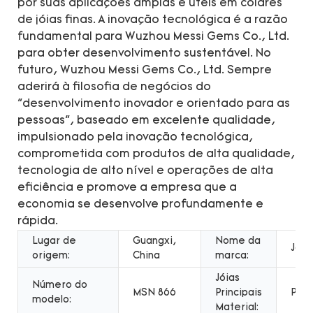
por suas aplicações amplas e úteis em colares
de jóias finas. A inovação tecnológica é a razão
fundamental para Wuzhou Messi Gems Co., Ltd.
para obter desenvolvimento sustentável. No
futuro, Wuzhou Messi Gems Co., Ltd. Sempre
aderirá à filosofia de negócios do
"desenvolvimento inovador e orientado para as
pessoas", baseado em excelente qualidade,
impulsionado pela inovação tecnológica,
comprometida com produtos de alta qualidade,
tecnologia de alto nível e operações de alta
eficiência e promove a empresa que a
economia se desenvolve profundamente e
rápida.
Lugar de
Guangxi,
Nome da
Jóia
origem:
China
marca:
Jóias
Número do
MSN 866
Principais
Prat
modelo:
Material: