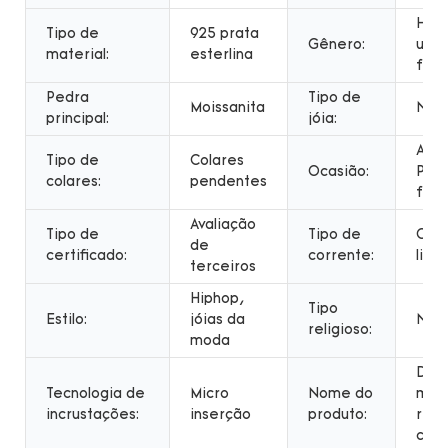
Hom
Tipo de
925 prata
Gênero:
unis
material:
esterlina
femi
Pedra
Tipo de
Moissanita
NEC
principal:
jóia:
Aniv
Tipo de
Colares
Ocasião:
Pres
colares:
pendentes
fest
Avaliação
Tipo de
Tipo de
Cad
de
certificado:
corrente:
links
terceiros
Hiphop,
Tipo
Estilo:
jóias da
NO
religioso:
moda
Desi
Tecnologia de
Micro
Nome do
mai
incrustações:
inserção
produto:
rece
cola